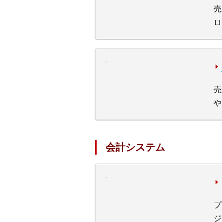
売
ロ
売
や
会計システム
プ
ジ