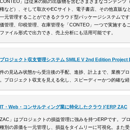
CONTEO」は従来の紙の出版物を含むさまざまなコンテンツ
権など）、そして取次やECサイト、電子書店、その他直販な
一元管理することができるクラウド型パッケージシステムです
価管理、印税管理、在庫管理を「CONTEO」一つで実施する
ファイル形式で出力でき、売上分析にも活用可能です。
プロジェクト収支管理システム SMILE V 2nd Edition Project Di
件の見込み状態から受注後の手配、進捗、計上まで、業務プロ
。プロジェクト収支を見える化し、スピーディーかつ的確な経
IT・Web・コンサルティング業に特化したクラウドERP ZAC
ZAC」はプロジェクトの損益管理に強みを持つERPです。プ
種別の原価を一元管理し、損益をタイムリーに可視化。また受