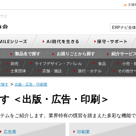
大塚
Pナビ
製品名で探す
お困りごとから探す
紹介サービ
卸売
ライフデザイン・アパレル
食品
小売・
士業団体
店舗・施設
旅行・ホテル
その他サ
で探す
出版・広告・印刷業
す ＜出版・広告・印刷＞
テムをご紹介します。業界特有の慣習を踏まえた多彩な機能で
広告業
印刷業