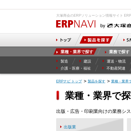
大塚商会のERPソリューション情報サイト ER
業種・業界で探す
業務で探す
製造
建設
運送・物流
介護・医療・福祉
不動産関連
ERPナビ トップ
製品を探す
業種・業界
業種・業界で探
出版・広告・印刷業向けの業務シス
出版業