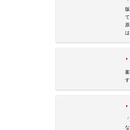
「
版
て
原
は
案
す
「
な