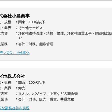
式会社小島商事
域・規模
関東、100名以下
種・業界
その他サービス
業内容
浄化槽維持管理・清掃・修理、浄化槽設置工事・関連機器
ど
入業務
会計・財務、顧客管理
販売／QC』で効率化
ズホ株式会社
域・規模
関西、100名以下
種・業界
卸売
業内容
タオル、パジャマ、毛布などの卸販売
入業務
会計・財務、販売・購買、共通業務
本的な業務改善を実現