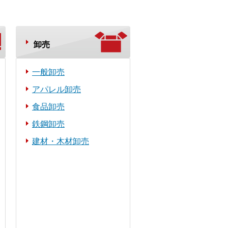
卸売
一般卸売
アパレル卸売
食品卸売
鉄鋼卸売
建材・木材卸売