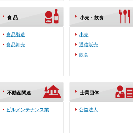
食 品
小売・飲食
食品製造
小売
食品卸売
通信販売
飲食
不動産関連
士業団体
ビルメンテナンス業
公益法人