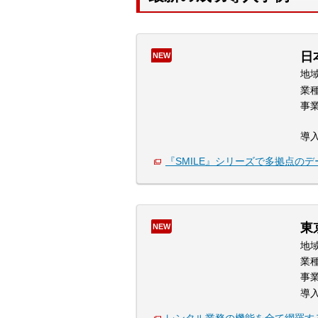
日
NEW
地
業
事
導
『SMILE』シリーズで多拠点の
東
NEW
地
業
事
導
レンタル業務の機能を全て網羅す