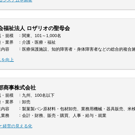
会福祉法人 ロザリオの聖母会
域・規模
関東、101～1,000名
種・業界
介護・医療・福祉
業内容
医療保護施設、知的障害者・身体障害者などの総合的複合
スを向上
部商事株式会社
域・規模
九州、100名以下
種・業界
卸売
業内容
製菓製パン原材料・包材卸売、業務用機械・器具販売、米
入業務
会計・財務、販売・購買、人事・給与・就業
化と経営の見える化