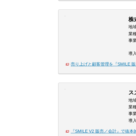
株
地
業
事
導
売り上げと顧客管理を『SMILE 
ス
地
業
事
導
『SMILE V2 販売／会計』で抜