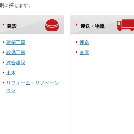
種別に探せます。
建設
運送・物流
建築工事
運送
設備工事
倉庫
総合建設
土木
リフォーム・リノベーシ
ョン