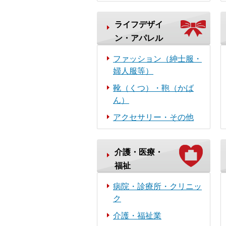
ライフデザイ
ン・アパレル
ファッション（紳士服・
婦人服等）
靴（くつ）・鞄（かば
ん）
アクセサリー・その他
介護・医療・
福祉
病院・診療所・クリニッ
ク
介護・福祉業