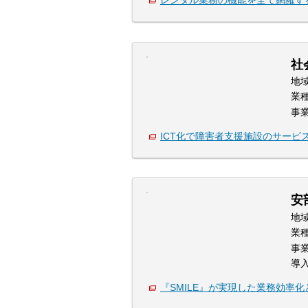
社
地
業
事
ICT化で障害者支援施設のサービ
安
地
業
事
導
『SMILE』が実現した業務効率