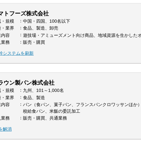
マトフーズ株式会社
域・規模
中国・四国、100名以下
種・業界
食品、製造、卸売
業内容
遊技場・アミューズメント向け商品、地域資源を生かした
入業務
販売・購買
幹システムを刷新
ラウン製パン株式会社
域・規模
九州、101～1,000名
種・業界
食品、製造
業内容
パン（食パン、菓子パン、フランスパンクロワッサンほか
校給食パン、米飯の委託加工
入業務
販売・購買、共通業務
を解消