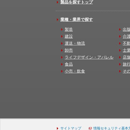
製品を探すトップ
業種・業界で探す
製造
出
建設
介
運送・物流
不
卸売
士
ライフデザイン・アパレル
店
食品
旅
小売・飲食
そ
サイトマップ
情報セキュリティ基本