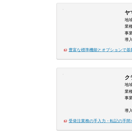
ヤ
地
業
事
導
豊富な標準機能とオプションで基
ク
地
業
事
導
受発注業務の手入力・転記の手間