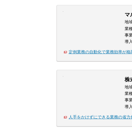
マ
地
業
事
導
定例業務の自動化で業務効率が格
株
地
業
事
導
人手をかけずにできる業務の省力