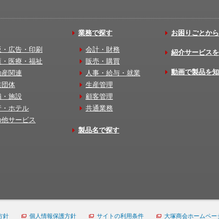
業務で探す
お困りごとから
版・広告・印刷
会計・財務
紹介サービスを
護・医療・福祉
販売・購買
動画で製品を知
動産関連
人事・給与・就業
業団体
生産管理
舗・施設
顧客管理
行・ホテル
共通業務
の他サービス
製品名で探す
方針
個人情報保護方針
サイトの利用条件
大塚商会ホームペー