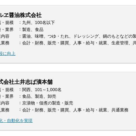
ルヱ醤油株式会社
域・規模
九州、100名以下
種・業界
製造、食品
業内容
醤油、味噌、つゆ・たれ、ドレッシング、鍋のもとなどの
入業務
会計・財務、販売・購買、人事・給与・就業、生産管理、
段に向上
式会社土井志ば漬本舗
域・規模
関西、101～1,000名
種・業界
食品、製造、卸売
業内容
京漬物・佃煮の製造・販売
入業務
会計・財務、販売・購買、人事・給与・就業、共通業務
化・自動化を実現