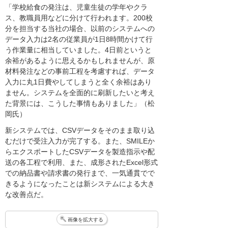
「学校給食の発注は、児童生徒の学年やクラ
ス、教職員用などに分けて行われます。200校
分を担当する当社の場合、以前のシステムへの
データ入力は2名の従業員が1日8時間かけて行
う作業量に相当していました。4日前というと
余裕があるように思えるかもしれませんが、原
材料発注などの事前工程を考慮すれば、データ
入力に丸1日費やしてしまうと全く余裕はあり
ません。システムを全面的に刷新したいと考え
た背景には、こうした事情もありました」（松
岡氏）
新システムでは、CSVデータをそのまま取り込
むだけで受注入力が完了する。また、SMILEか
らエクスポートしたCSVデータを製造指示や配
送の各工程で利用、また、成形されたExcel形式
での納品書や請求書の発行まで、一気通貫でで
きるようになったことは新システムによる大き
な改善点だ。
画像を拡大する