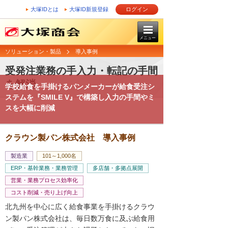
大塚IDとは
大塚ID新規登録
ログイン
メニュー
ソリューション・製品
導入事例
受発注業務の手入力・転記の手間
を解消
学校給食を手掛けるパンメーカーが給食受注シ
ステムを『SMILE V』で構築し入力の手間やミ
スを大幅に削減
クラウン製パン株式会社 導入事例
製造業
101～1,000名
ERP・基幹業務・業務管理
多店舗・多拠点展開
営業・業務プロセス効率化
コスト削減・売り上げ向上
北九州を中心に広く給食事業を手掛けるクラウ
ン製パン株式会社は、毎日数万食に及ぶ給食用