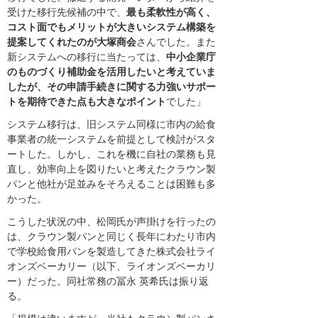
受けた移行先候補の中で、
最も柔軟性が高く、
コスト面でもメリットが大きいシステム構築を
提案してくれたのが大塚商会
さんでした。また
新システムへの移行に当たっては、
中小企業庁
のものづくり補助金を活用したいと考えていま
したが、その申請手続きに関する力強いサポー
トを期待できた点も大きなポイント
でした」
システム移行は、旧システム同様に市内の給食
事業者の統一システムを前提として検討がスタ
ートした。しかし、これを機に自社の業務も見
直し、効率向上を図りたいと考えたクラウン製
パンと他社が足並みをそろえることは困難も多
かった。
こうした状況の中、松岡氏が声掛けを行ったの
は、クラウン製パンと同じく長年にわたり市内
で学校給食用パンを製造してきた株式会社ライ
オンズベーカリー（以下、ライオンズベーカリ
ー）だった。同社常務の冨永 英希氏は振り返
る。