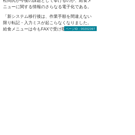
松岡氏が今後の課題として挙げるのが、給食メ
ニューに関する情報のさらなる電子化である。
「新システム移行後は、作業手順を間違えない
限り転記・入力ミスが起こらなくなりました。
給食メニューは今もFAXで受け取り入力すると
ページID：00202397
いう作業が発生しているので、こちらもデータ
で受け取れるような仕組みができると、さらな
る業務効率アップにつながります」
業務の効率向上、スリム化という観点でも注目
したい取り組みといえそうだ。
押印済みレイアウトのExcel形式での帳票出力も可能。
枚数の多い納品書や請求書発行に活用し、押印作業の削
減につながっている
大塚商会担当者からのコメント
「データをCSVで出力することで、2社の
帳票に対応するシステムを実現しました」