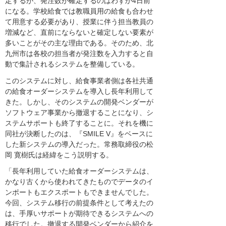
定するが、発注数が確定するのはわずか4日前
になる。学校給食では教職員用の給食も合わせ
て用意する必要があり、授業に伴う担当教員の
増減など、直前にならないと確定しない要素が
多いことがその主な理由である。そのため、北
九州市は各校の担当者が発注数を入力すると自
動で集計されるシステムを整備している。
このシステムに対し、給食事業者側は各社共通
の給食オーダーシステムを導入し長年利用して
きた。しかし、そのシステムの開発ベンダーが
ソフトウェア事業から撤退することになり、シ
ステムサポートも終了することに。それを機に
同社が決断したのは、『SMILE V』をベースに
した新システムの導入だった。常務取締役の松
岡 寛樹氏は経緯をこう説明する。
「長年利用していた給食オーダーシステムは、
かなり古くから使われてきたものでデータのイ
ンポートもエクスポートもできませんでした。
今回、システム移行の前提条件として考えたの
は、手厚いサポートが期待できるシステムへの
移行でした。撤退する開発ベンダーから紹介を