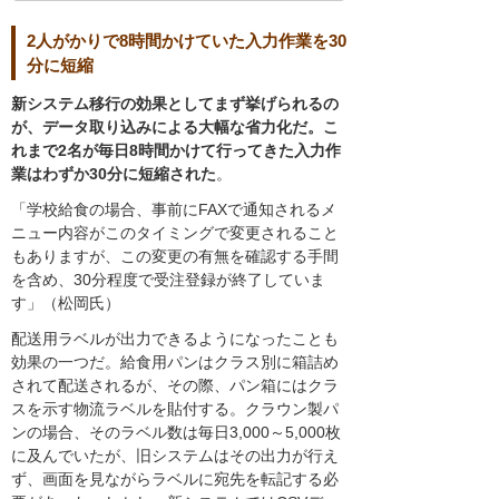
2人がかりで8時間かけていた入力作業を30
分に短縮
新システム移行の効果としてまず挙げられるの
が、データ取り込みによる大幅な省力化だ。こ
れまで2名が毎日8時間かけて行ってきた入力作
業はわずか30分に短縮された
。
「学校給食の場合、事前にFAXで通知されるメ
ニュー内容がこのタイミングで変更されること
もありますが、この変更の有無を確認する手間
を含め、30分程度で受注登録が終了していま
す」（松岡氏）
配送用ラベルが出力できるようになったことも
効果の一つだ。給食用パンはクラス別に箱詰め
されて配送されるが、その際、パン箱にはクラ
スを示す物流ラベルを貼付する。クラウン製パ
ンの場合、そのラベル数は毎日3,000～5,000枚
に及んでいたが、旧システムはその出力が行え
ず、画面を見ながらラベルに宛先を転記する必