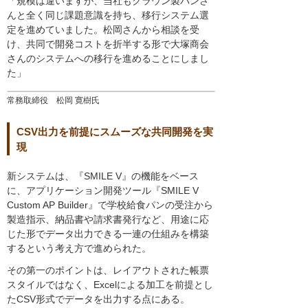
「規模は違いますが、当社もクラウン製パンさ
んと全く同じ課題意識を持ち、移行システム選
定を進めていました。松岡さんから相談を受
け、共同で開発コストを折半する形で大塚商会
さんのシステムへの移行を進めることにしまし
た」
常務取締役 松岡 寛樹氏
CSV出力を前提にスムーズな共同開発を実
現
新システムは、『SMILE V』の機能をベース
に、アプリケーション開発ツール『SMILE V
Custom AP Builder』で学校給食パンの受注から
製造指示、納品書や請求書発行など、用途に応
じた形でデータ出力できる一連の仕組みを構築
するという考え方で進められた。
その第一のポイントは、レイアウトされた帳票
スタイルではなく、Excelによる加工を前提とし
たCSV形式でデータを出力する点にある。