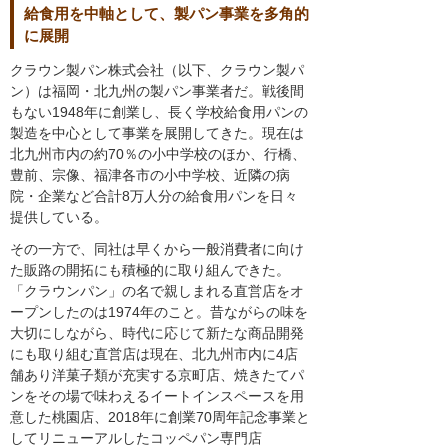
給食用を中軸として、製パン事業を多角的
に展開
クラウン製パン株式会社（以下、クラウン製パ
ン）は福岡・北九州の製パン事業者だ。戦後間
もない1948年に創業し、長く学校給食用パンの
製造を中心として事業を展開してきた。現在は
北九州市内の約70％の小中学校のほか、行橋、
豊前、宗像、福津各市の小中学校、近隣の病
院・企業など合計8万人分の給食用パンを日々
提供している。
その一方で、同社は早くから一般消費者に向け
た販路の開拓にも積極的に取り組んできた。
「クラウンパン」の名で親しまれる直営店をオ
ープンしたのは1974年のこと。昔ながらの味を
大切にしながら、時代に応じて新たな商品開発
にも取り組む直営店は現在、北九州市内に4店
舗あり洋菓子類が充実する京町店、焼きたてパ
ンをその場で味わえるイートインスペースを用
意した桃園店、2018年に創業70周年記念事業と
してリニューアルしたコッペパン専門店