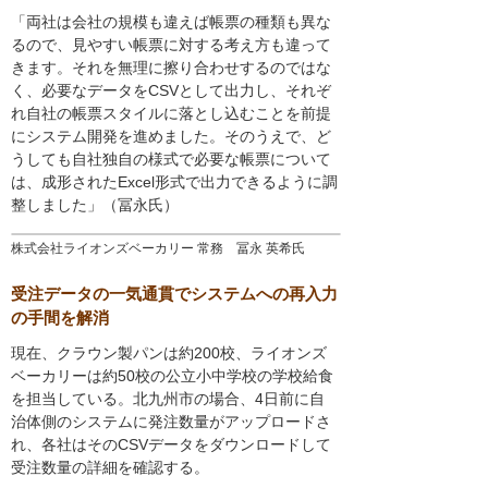
「両社は会社の規模も違えば帳票の種類も異な
るので、見やすい帳票に対する考え方も違って
きます。それを無理に擦り合わせするのではな
く、必要なデータをCSVとして出力し、それぞ
れ自社の帳票スタイルに落とし込むことを前提
にシステム開発を進めました。そのうえで、ど
うしても自社独自の様式で必要な帳票について
は、成形されたExcel形式で出力できるように調
整しました」（冨永氏）
株式会社ライオンズベーカリー 常務 冨永 英希氏
受注データの一気通貫でシステムへの再入力
の手間を解消
現在、クラウン製パンは約200校、ライオンズ
ベーカリーは約50校の公立小中学校の学校給食
を担当している。北九州市の場合、4日前に自
治体側のシステムに発注数量がアップロードさ
れ、各社はそのCSVデータをダウンロードして
受注数量の詳細を確認する。