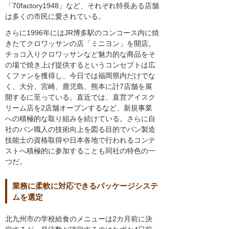
「70factory1948」など、それぞれ特長ある店舗
は多くの市民に愛されている。
さらに1996年にはJR博多駅のコンコース内に焼
きたてクロワッサンの店「ミニヨン」を開店。
チョコ入りクロワッサンなど魅力的な商品をそ
の場で焼き上げ提供するというコンセプトは広
くファンを獲得し、今日では福岡県内だけでな
く、大分、宮崎、鹿児島、熊本に計7店舗を展
開するに至っている。直近では、直営アイスク
リーム店を2店舗オープンするなど、新規事業
への積極的な取り組みを続けている。さらに自
社のパン職人の技術向上を図る目的でパン製造
技能士の資格取得や日本各地で行われるコンテ
ストへ積極的に参加することも同社の特色の一
つだ。
業務に柔軟に対応できるパッケージシステ
ムを選定
北九州市の学校給食のメニューは2カ月前に決