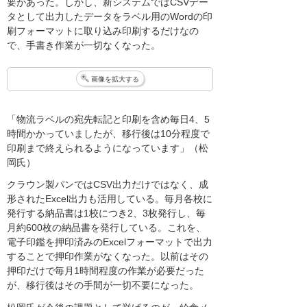
要があった。しかし、新システムではCSVデー
タとして出力したデータをラベル用のWordの印
刷フォーマットに取り込み印刷するだけなの
で、手書き作業が一切なくなった。
画像を拡大する
「物流ラベルの宛先転記と印刷を含め毎日4、5
時間かかっていましたが、移行後は10分程度で
印刷まで終えられるようになっています」（松
岡氏）
クラウン製パンではCSV出力だけではなく、成
形されたExcel出力も活用している。毎月各校に
発行する納品書は1校につき2、3枚発行し、毎
月約600枚の納品書を発行している。これを、
電子印鑑を押印済みのExcelフォーマットで出力
することで押印作業がなくなった。以前はその
押印だけで毎月1時間程度の作業が必要だった
が、移行後はその手間が一切不要になった。