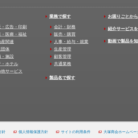
業務で探す
お困りごとから
版・広告・印刷
会計・財務
紹介サービスを
護・医療・福祉
販売・購買
動画で製品を知
動産関連
人事・給与・就業
業団体
生産管理
舗・施設
顧客管理
行・ホテル
共通業務
の他サービス
製品名で探す
方針
個人情報保護方針
サイトの利用条件
大塚商会ホームペー