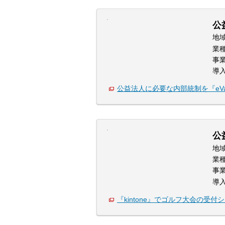
公
地
業
事
導
公益法人に必要な内部統制を『eVa
公
地
業
事
導
『kintone』でゴルフ大会の受付