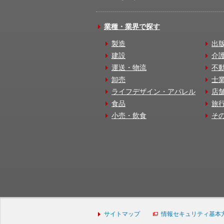
業種・業界で探す
製造
出
建設
介
運送・物流
不
卸売
士
ライフデザイン・アパレル
店
食品
旅
小売・飲食
そ
サイトマップ
情報セキュリティ基本