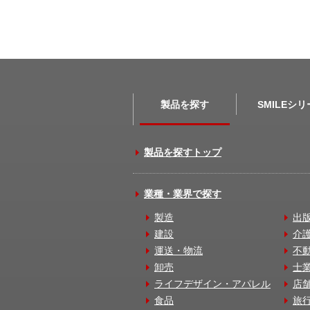
製品を探す
SMILEシ
製品を探すトップ
業種・業界で探す
製造
出
建設
介
運送・物流
不
卸売
士
ライフデザイン・アパレル
店
食品
旅