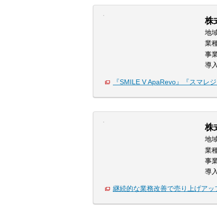
株
地
業
事
導
『SMILE V ApaRevo』『ス
株
地
業
事
導
継続的な業務改善で売り上げアッ