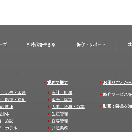
リーズ
AI時代を生きる
保守・サポート
成
業務で探す
お困りごとから
版・広告・印刷
会計・財務
紹介サービスを
護・医療・福祉
販売・購買
動画で製品を知
動産関連
人事・給与・就業
業団体
生産管理
舗・施設
顧客管理
行・ホテル
共通業務