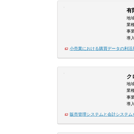
有
地
業
事
導
小売業における購買データの利活
ク
地
業
事
導
販売管理システムと会計システム