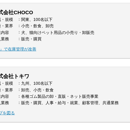
式会社CHOCO
域・規模
関東、100名以下
種・業界
小売・飲食、卸売
業内容
犬、猫向けペット用品の小売り・卸販売
入業務
販売・購買
マレジ』で在庫管理が改善
式会社トキワ
域・規模
九州、100名以下
種・業界
卸売、小売・飲食
業内容
各種ゴム製品の卸・直販・ネット販売事業
入業務
販売・購買、人事・給与・就業、顧客管理、共通業務
プを図る