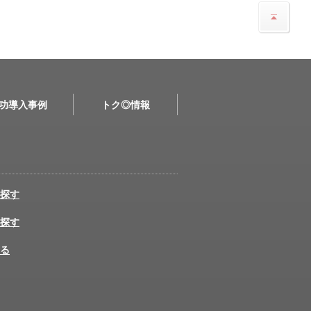
功導入事例
トク◎情報
探す
探す
る