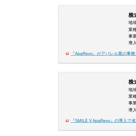
株
地
業
事
導
『ApaRevo』がアパレル業の事
株
地
業
事
導
『SMILE V ApaRevo』の導