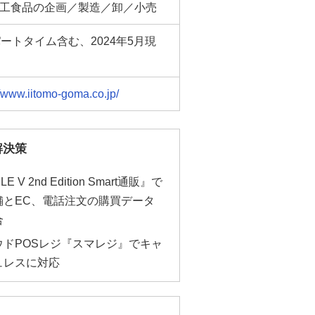
工食品の企画／製造／卸／小売
パートタイム含む、2024年5月現
//www.iitomo-goma.co.jp/
解決策
LE V 2nd Edition Smart通販』で
舗とEC、電話注文の購買データ
合
ウドPOSレジ『スマレジ』でキャ
ュレスに対応