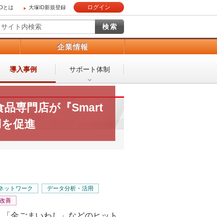
ログイン
IDとは
大塚ID新規登録
）
企業情報
導入事例
サポート体制
品専門店が『Smart
用を促進
ネットワーク
データ分析・活用
改善
、「金ごまいわし」などのヒット