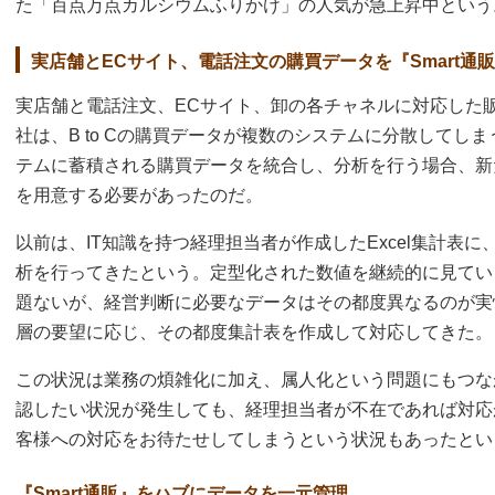
た「百点万点カルシウムふりかけ」の人気が急上昇中という
実店舗とECサイト、電話注文の購買データを『Smart通
実店舗と電話注文、ECサイト、卸の各チャネルに対応した
社は、B to Cの購買データが複数のシステムに分散してし
テムに蓄積される購買データを統合し、分析を行う場合、新
を用意する必要があったのだ。
以前は、IT知識を持つ経理担当者が作成したExcel集計表
析を行ってきたという。定型化された数値を継続的に見てい
題ないが、経営判断に必要なデータはその都度異なるのが実
層の要望に応じ、その都度集計表を作成して対応してきた。
この状況は業務の煩雑化に加え、属人化という問題にもつな
認したい状況が発生しても、経理担当者が不在であれば対応
客様への対応をお待たせしてしまうという状況もあったとい
『Smart通販』をハブにデータを一元管理