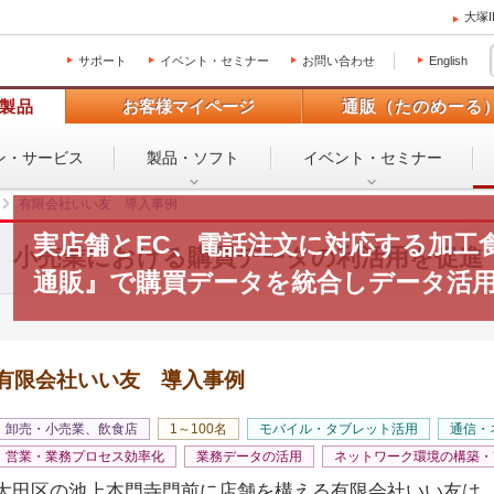
大塚
サポート
イベント・セミナー
お問い合わせ
English
製品
お客様マイページ
通販（たのめーる
ン・
サービス
製品・ソフト
イベント・
セミナー
有限会社いい友 導入事例
実店舗とEC、電話注文に対応する加工食
小売業における購買データの利活用を促進
通販』で購買データを統合しデータ活
有限会社いい友 導入事例
卸売・小売業、飲食店
1～100名
モバイル・タブレット活用
通信・
営業・業務プロセス効率化
業務データの活用
ネットワーク環境の構築・
大田区の池上本門寺門前に店舗を構える有限会社いい友は