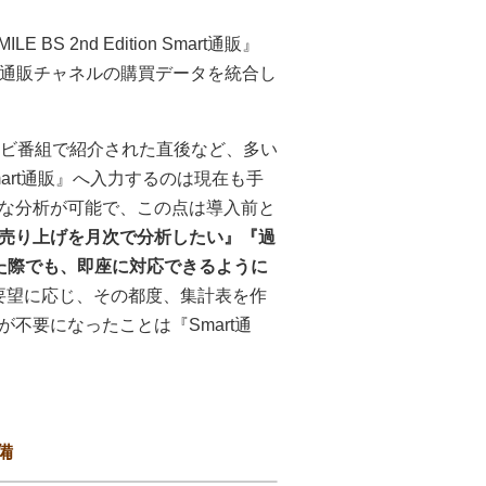
 2nd Edition Smart通販』
頭と各通販チャネルの購買データを統合し
レビ番組で紹介された直後など、多い
art通販』へ入力するのは現在も手
な分析が可能で、この点は導入前と
売り上げを月次で分析したい』『過
た際でも、即座に対応できるように
の要望に応じ、その都度、集計表を作
不要になったことは『Smart通
備