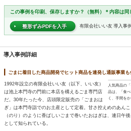
この事例を印刷、保存しますか？（無料）＊内容は同
有限会社いい友 導入事例（
整形ずみPDFを入手
導入事例詳細
ごまに着目した商品開発でヒット商品を連発し通販事業も
1992年設立の有限会社いい友（以下、いい友）
人気商品の「
は池上本門寺の門前に本店を構えるごま専門店
品は、「食べ
く、手間をか
だ。30年たった今、店頭限定販売の「ごまおは
ぎ」は本門寺詣でのお土産として定着。甘さ控えめのあんこ
（のり）のように香ばしいごまで巻いたおはぎは、連日午後
として知られている。