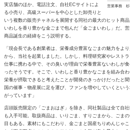
実店舗のほか、電話注文、自社ECサイトによ
営業事務 杉
る小売り、高級スーパーを中心とした卸売りと
いう複数の販売チャネルを展開する同社の最大のヒット商品
いわしを香り豊かな金ごまで包んだ「金ごまいわし」だ。営
商品誕生の経緯をこう説明する。
「現会長である創業者は、栄養成分豊富なごまの魅力をより
から、当社を起業しました。しかし、料理研究家やレストラ
仕事に携わる中で、その臭いが理由で栄養豊富ないわしが食
ったそうです。そこで、いわしと香り豊かなごまを組み合わ
栄養が摂取できると考えたことが開発のきっかけだったと聞
国の催事・物産展に足を運び、ファンを増やしていくという
がっています」
店頭販売限定の「ごまおはぎ」を除き、同社製品は全て自社
も入手可能。取扱商品は、いりごま、すりごまから、ごまの
目もある。素材にもこだわり、金ごまと国産ちりめんじゃこ