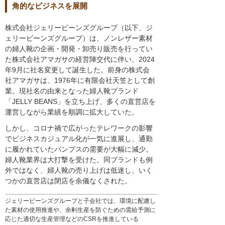
角的なビジネスを展開
株式会社ジェリービーンズグループ（以下、ジ
ェリービーンズグループ）は、ノンレザー素材
の婦人靴の企画・開発・卸売り販売を行ってい
た株式会社アマガサの経営陣交代に伴い、2024
年9月に社名変更して誕生した。前身の株式会
社アマガサは、1976年に有限会社天笠として創
業。現社名の由来となった婦人靴ブランド
「JELLY BEANS」を立ち上げ、多くの直営店を
運営しながら業績を順調に拡大していた。
しかし、コロナ禍で広がったテレワークの影響
でビジネスカジュアル化が一気に進展し、通勤
に履かれていたパンプスの需要が大幅に減少。
婦人靴業界は大打撃を受けた。同ブランドも例
外ではなく、婦人靴の売り上げは低迷し、いく
つかの直営店は閉店を余儀なくされた。
ジェリービーンズグループと子会社では、環境に配慮し
た素材の使用推進や、余剰生産を防ぐための需給予測に
応じた適切な生産管理などのCSRを推進している