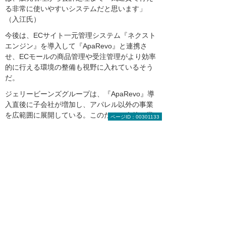
る非常に使いやすいシステムだと思います」
（入江氏）
今後は、ECサイト一元管理システム『ネクスト
エンジン』を導入して『ApaRevo』と連携さ
せ、ECモールの商品管理や受注管理がより効率
的に行える環境の整備も視野に入れているそう
だ。
ジェリービーンズグループは、『ApaRevo』導
入直後に子会社が増加し、アパレル以外の事業
を広範囲に展開している。このため、今後は業
ページID：00301133
種や業態が異なる事業を統合的に管理できる業
務基盤をいかに構築するかが課題だという。馬
場氏は大塚商会に対し、「システムをカスタマ
イズする対応ではなく、標準機能で何ができる
かを一緒に考え、提案していただくことを望ん
でいます」と期待を述べる。カスタマイズに依
存しないシンプルなシステムを模索するジェリ
ービーンズグループの姿勢は、パッケージソフ
トの活用を成功に導くための大きなヒントとな
るだろう。