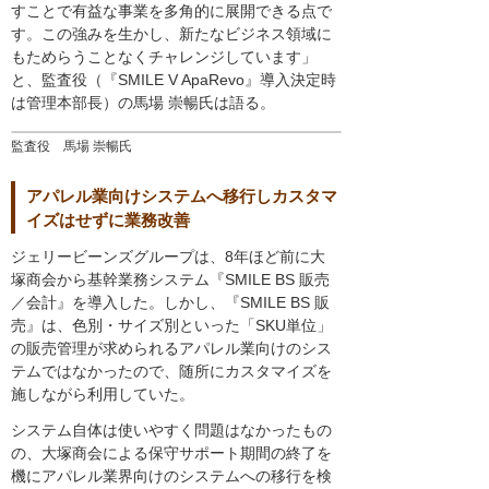
すことで有益な事業を多角的に展開できる点で
す。この強みを生かし、新たなビジネス領域に
もためらうことなくチャレンジしています」
と、監査役（『SMILE V ApaRevo』導入決定時
は管理本部長）の馬場 崇暢氏は語る。
監査役 馬場 崇暢氏
アパレル業向けシステムへ移行しカスタマ
イズはせずに業務改善
ジェリービーンズグループは、8年ほど前に大
塚商会から基幹業務システム『SMILE BS 販売
／会計』を導入した。しかし、『SMILE BS 販
売』は、色別・サイズ別といった「SKU単位」
の販売管理が求められるアパレル業向けのシス
テムではなかったので、随所にカスタマイズを
施しながら利用していた。
システム自体は使いやすく問題はなかったもの
の、大塚商会による保守サポート期間の終了を
機にアパレル業界向けのシステムへの移行を検