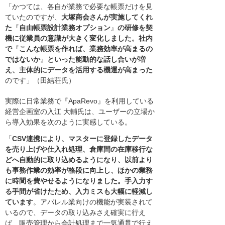
「かつては、各自が業務で必要な帳票だけを見
ていたのですが、
大塚商会さんが実施してくれ
た
『
自由帳票設計業務オプション
』
の研修を契
機に従業員の意識が大きく変化しました。社内
で
『
こんな帳票を作れば、業務効率が高まるの
ではないか
』
といった能動的な話し合いが増
え、主体的にデータを活用する機運が高まった
のです」（田結荘氏）
実際に日常業務で『ApaRevo』を利用している
経営企画室の入江 大輔氏は、ユーザーの立場か
ら導入効果を次のように実感している。
「
CSV連携により、マスターに登録したデータ
を売り上げや仕入れ処理、倉庫間の在庫移行な
どへ自動的に取り込めるようになり、以前より
も事務作業の効率が格段に向上し、ほかの業務
に時間を費やせるようになりました。手入力す
る手間が省けたため、入力ミスも大幅に軽減し
ています
。アパレル業向けの機能が実装されて
いるので、データの取り込みさえ確実に行え
ば、販売管理から会計処理まで一気通貫で行え