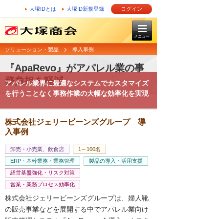
大塚IDとは
大塚ID新規登録
ログイン
メニュー
ソリューション・製品
導入事例
『ApaRevo』がアパレル業の事
務負担を軽減
アパレル業界に最適なシステムでカスタマイズ
を行うことなく事務作業の大幅な効率化を実現
株式会社ジェリービーンズグループ 導
入事例
卸売・小売業、飲食店
1～100名
ERP・基幹業務・業務管理
製品の導入・活用支援
経営基盤強化・リスク対策
営業・業務プロセス効率化
株式会社ジェリービーンズグループは、婦人靴
の販売事業などを展開する中でアパレル業向け