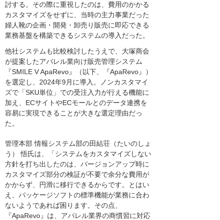
討する。その際に重視したのは、費用のかかる
カスタマイズをせずに、当時の主力事業だった
婦人靴の企画・開発・卸売り販売に即応できる
業務基盤を構築できるシステムの導入だった。
他社システムも比較検討したうえで、大塚商会
が提案したアパレル業向け販売管理システム
『SMILE V ApaRevo』（以下、『ApaRevo』）
を選定し、2024年9月に導入。ノンカスタマイ
ズで「SKU単位」での受注入力が行える機能に
加え、ECサイトやECモールとのデータ連携を
容易に実現できることが大きな選定理由だっ
た。
管理本部 情報システム部の田結荘（たいのしょ
う） 悟氏は、「システムをカスタマイズしない
方針を打ち出したのは、バージョンアップ時に
カスタマイズ部分の検証が不要で余分な費用が
かからず、円滑に移行できるからです。とはい
え、パッケージソフトの標準機能が業務に合わ
ないようであれば困ります。その点、
『ApaRevo』は、アパレル業界の商慣習に対応