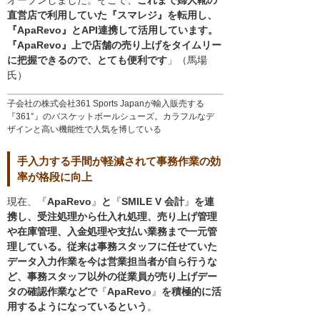
直営店で利用していた『スマレジ』を転用し、
『ApaRevo』とAPI連携して活用しています。
『ApaRevo』上で店舗の売り上げをタイムリー
に把握できるので、とても便利です
」（馬場
氏）
子会社の株式会社361 Sports Japanが輸入販売する
『361°』のバスケットボールシューズ。カラフルなデ
ザインと高い機能性で人気を博している
手入力する手間が軽減されて事務作業の効
率が格段に向上
現在、『
ApaRevo
』
と
『
SMILE V 会計
』
を連
携し、受注処理から仕入れ処理、売り上げ管理
や在庫管理、入金処理や支払い業務まで一元管
理している。従来は事務スタッフに任せていた
データ入力作業を今は営業担当者が自ら行うな
ど、事務スタッフ以外の従業員が売り上げデー
タの確認作業などで
『
ApaRevo
』
を積極的に活
用するようになっているという
。