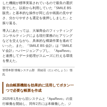
した機能が標準実装されているので最良の選択
肢でした。以前から利用していた『SMILE BS
販売』と基本的な操作が同じ点や画面の見やす
さ、分かりやすさも選定を後押ししました」と
振り返る。
導入にあたっては、大塚商会のフィッティング
コンサルティングによる現行業務のヒアリング
などを交えながら、具体的な構築作業を進めて
いった。また、『SMILE BS 会計』は『SMILE
V 会計』へバージョンアップし、『ApaRevo』
と連携してデータ処理がスムーズに行える環境
を整えた。
管理本部 情報システム部 田結荘（たいのしょう） 悟
氏
自由帳票機能を効果的に活用してボタン一
つで必要な帳票を作成
2025年1月から旧システムと『ApaRevo』の並
行稼働を開始し、同年2月には本稼働した。ジ