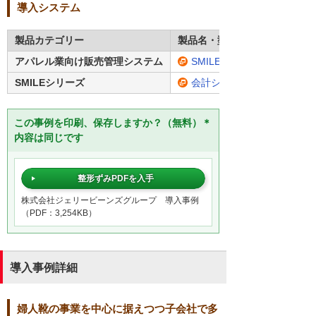
導入システム
製品カテゴリー
製品名・型番
アパレル業向け販売管理システム
SMILE V ApaRevo
SMILEシリーズ
会計システム「SMILE V 会
この事例を印刷、保存しますか？（無料）＊
内容は同じです
整形ずみPDFを入手
株式会社ジェリービーンズグループ 導入事例
（PDF：3,254KB）
導入事例詳細
婦人靴の事業を中心に据えつつ子会社で多