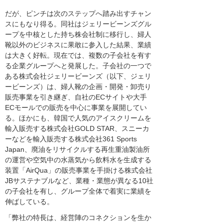
だが、ピンチは次のステップへ踏み出すチャン
スにもなり得る。同社はジェリービーンズグル
ープを中核とした持ち株会社制に移行し、婦人
靴以外のビジネスに果敢に参入した結果、業績
は大きく好転。現在では、複数の子会社を有す
る企業グループへと発展した。子会社の一つで
ある株式会社ジェリービーンズ（以下、ジェリ
ービーンズ）は、婦人靴の企画・開発・卸売り
販売事業を引き継ぎ、自社のECサイトや大手
ECモールでの販売を中心に事業を展開してい
る。ほかにも、韓国で人気のアイスクリームを
輸入販売する株式会社GOLD STAR、スニーカ
ーなどを輸入販売する株式会社361 Sports
Japan、廃油をリサイクルする再生重油製油所
の運営や空気中の水蒸気から飲料水を生成する
装置「AirQua」の販売事業を手掛ける株式会社
JBサステナブルなど、業種・業態が異なる10社
の子会社を有し、グループ全体で着実に業績を
伸ばしている。
「弊社の特長は、経営陣のコネクションを生か