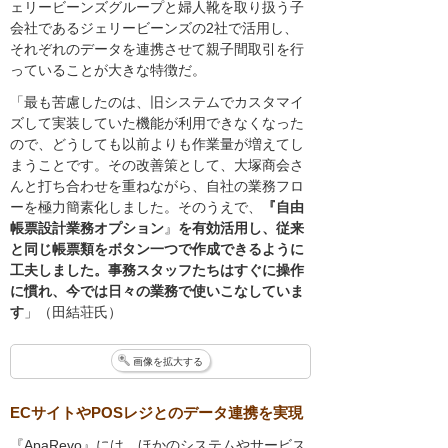
ェリービーンズグループと婦人靴を取り扱う子
会社であるジェリービーンズの2社で活用し、
それぞれのデータを連携させて親子間取引を行
っていることが大きな特徴だ。
「最も苦慮したのは、旧システムでカスタマイ
ズして実装していた機能が利用できなくなった
ので、どうしても以前よりも作業量が増えてし
まうことです。その改善策として、大塚商会さ
んと打ち合わせを重ねながら、自社の業務フロ
ーを極力簡素化しました。そのうえで、
『自由
帳票設計業務オプション
』
を有効活用し、従来
と同じ帳票類をボタン一つで作成できるように
工夫しました。事務スタッフたちはすぐに操作
に慣れ、今では日々の業務で使いこなしていま
す
」（田結荘氏）
画像を拡大する
ECサイトやPOSレジとのデータ連携を実現
『ApaRevo』には、ほかのシステムやサービス