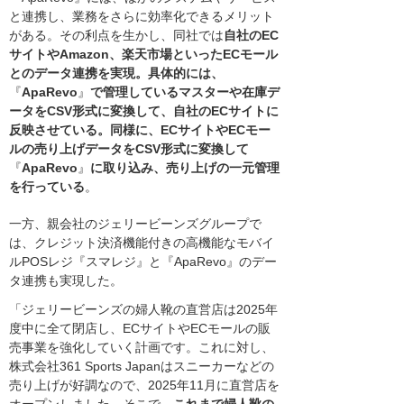
と連携し、業務をさらに効率化できるメリット
がある。その利点を生かし、同社では
自社のEC
サイトやAmazon、楽天市場といったECモール
とのデータ連携を実現。具体的には、
『
ApaRevo
』
で管理しているマスターや在庫デ
ータをCSV形式に変換して、自社のECサイトに
反映させている。同様に、ECサイトやECモー
ルの売り上げデータをCSV形式に変換して
『
ApaRevo
』
に取り込み、売り上げの一元管理
を行っている
。
一方、親会社のジェリービーンズグループで
は、クレジット決済機能付きの高機能なモバイ
ルPOSレジ『スマレジ』と『ApaRevo』のデー
タ連携も実現した。
「ジェリービーンズの婦人靴の直営店は2025年
度中に全て閉店し、ECサイトやECモールの販
売事業を強化していく計画です。これに対し、
株式会社361 Sports Japanはスニーカーなどの
売り上げが好調なので、2025年11月に直営店を
オープンしました。そこで、
これまで婦人靴の