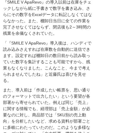
『SMILE V ApaRevo』の導入以前は在庫をチェ
ックしながら紙に手書きで数字を書き込み、さ
らにその数字をExcelデータに転記しなくてはな
らなかった。また、棚卸日当日に全ての作業を
完了させなくてはならず、閉店後も2～3時間の
残業を余儀なくされていた。
「『SMILE V ApaRevo』導入後は、ハンディで
読み込みさえすれば在庫数を自動的に送信でき
ます。設定すれば棚卸日の数日前から読み取っ
ていた数字を集計することも可能ですから、残
業もなくなりました。こんなこと、今まで考え
られませんでしたね」と近藤氏は喜びを見せ
る。
また、導入前は「作成したい帳票を、思い通り
のフォーマットで出力したい」という要望が各
部署から寄せられていた。例えば同じ「売上」
に関する情報でも、経理部は「売上金額」が必
要なのに対し、商品部では「SKU別の売上動
向」を分析したいなど、求める資料が部署ごと
に多岐にわたっていたのだ。このような多様な