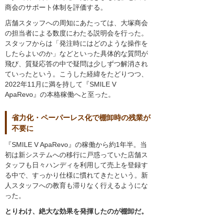
商会のサポート体制を評価する。
店舗スタッフへの周知にあたっては、大塚商会
の担当者による数度にわたる説明会を行った。
スタッフからは「発注時にはどのような操作を
したらよいのか」などといった具体的な質問が
飛び、質疑応答の中で疑問は少しずつ解消され
ていったという。こうした経緯をたどりつつ、
2022年11月に満を持して『SMILE V
ApaRevo』の本格稼働へと至った。
省力化・ペーパーレス化で棚卸時の残業が
不要に
『SMILE V ApaRevo』の稼働から約1年半。当
初は新システムへの移行に戸惑っていた店舗ス
タッフも日々ハンディを利用して売上を登録す
る中で、すっかり仕様に慣れてきたという。新
人スタッフへの教育も滞りなく行えるようにな
った。
とりわけ、絶大な効果を発揮したのが棚卸だ。