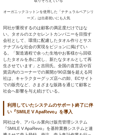
取りそろえている
オーガニックコットンを使用した「ナチュラルベアシリ
ーズ」は出産祝いにも人気
同社が重視するのは顧客の満足度だけではな
い。タオルのエクセレントカンパニーを目指す
会社として、環境に配慮したタオル作りとサス
テナブルな社会の実現をビジョンに掲げてい
る。「製造過程で余った生地やお客様から回収
したタオルを糸に戻し、新たなタオルとして再
生させています」と吉田氏。全国の直営店や百
貨店内のコーナーでの展開が90店舗を超える同
社は、キャラクターグッズ店への卸、ECサイト
での販売など、さまざまな販路を通じて顧客と
社会へ影響を与え続けている。
利用していたシステムのサポート終了に伴
い『SMILE V ApaRevo』を導入
同社は今、アパレル業向け販売管理システム
『SMILE V ApaRevo』を基幹業務システムと連
携させて売上登録、発注、売上集計作業を行っ