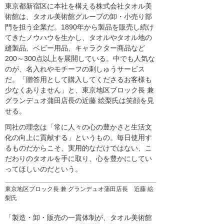
東京都新宿区に本社を構える株式会社タオル美
術館は、タオル美術館グループの卸・小売り部
門を担う企業だ。1890年から製品を販売し続け
てきたノウハウを生かし、タオルやタオル地の
縫製品、ベビー用品、キャラクター商品など
200～300点以上を展開している。中でも人気な
のが、名入れやモチーフの刺しゅうサービス
だ。「贈答用として購入してくださるお客様も
少なくありません」と、東京地区ブロック長 兼
グランデュオ蒲田店長の近藤 絵梨氏は笑顔を見
せる。
同社の理念は「常に人々の心の豊かさと生活文
化の向上に貢献する」というもの。毎日使用す
るものだからこそ、実用的なだけではない、こ
だわりのタオルを手に取り、心を豊かにしてい
ってほしいのだという。
東京地区ブロック長 兼 グランデュオ蒲田店長 近藤 絵
梨氏
「製造・卸・販売の一貫体制が、タオル美術館