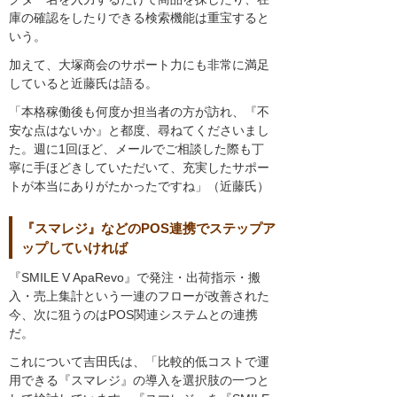
庫の確認をしたりできる検索機能は重宝すると
いう。
加えて、大塚商会のサポート力にも非常に満足
していると近藤氏は語る。
「本格稼働後も何度か担当者の方が訪れ、『不
安な点はないか』と都度、尋ねてくださいまし
た。週に1回ほど、メールでご相談した際も丁
寧に手ほどきしていただいて、充実したサポー
トが本当にありがたかったですね」（近藤氏）
『スマレジ』などのPOS連携でステップア
ップしていければ
『SMILE V ApaRevo』で発注・出荷指示・搬
入・売上集計という一連のフローが改善された
今、次に狙うのはPOS関連システムとの連携
だ。
これについて吉田氏は、「比較的低コストで運
用できる『スマレジ』の導入を選択肢の一つと