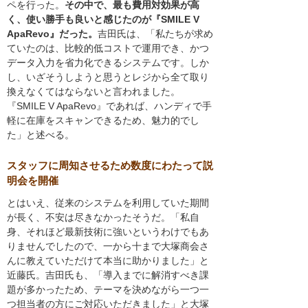
ペを行った。
その中で、最も費用対効果が高
く、使い勝手も良いと感じたのが『SMILE V
ApaRevo』だった。
吉田氏は、「私たちが求め
ていたのは、比較的低コストで運用でき、かつ
データ入力を省力化できるシステムです。しか
し、いざそうしようと思うとレジから全て取り
換えなくてはならないと言われました。
『SMILE V ApaRevo』であれば、ハンディで手
軽に在庫をスキャンできるため、魅力的でし
た」と述べる。
スタッフに周知させるため数度にわたって説
明会を開催
とはいえ、従来のシステムを利用していた期間
が長く、不安は尽きなかったそうだ。「私自
身、それほど最新技術に強いというわけでもあ
りませんでしたので、一から十まで大塚商会さ
んに教えていただけて本当に助かりました」と
近藤氏。吉田氏も、「導入までに解消すべき課
題が多かったため、テーマを決めながら一つ一
つ担当者の方にご対応いただきました」と大塚