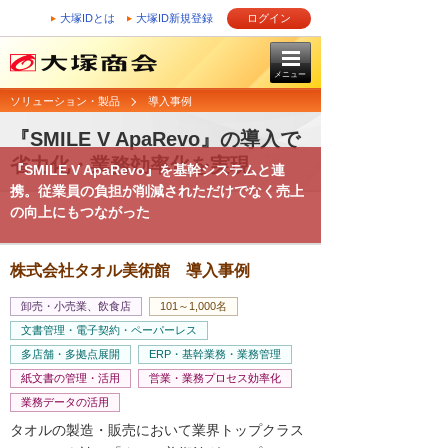
大塚IDとは
大塚ID新規登録
ログイン
メニュー
ソリューション・製品
導入事例
『SMILE V ApaRevo』の導入で
省力化・業務効率化を実現
『SMILE V ApaRevo』を基幹システムと連
携。従業員の負担が削減されただけでなく売上
の向上にもつながった
株式会社タオル美術館 導入事例
卸売・小売業、飲食店
101～1,000名
文書管理・電子契約・ペーパーレス
多店舗・多拠点展開
ERP・基幹業務・業務管理
紙文書の管理・活用
営業・業務プロセス効率化
業務データの活用
タオルの製造・販売において業界トップクラス