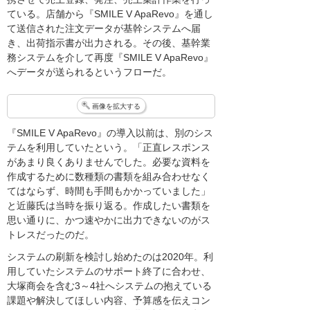
ている。店舗から『SMILE V ApaRevo』を通し
て送信された注文データが基幹システムへ届
き、出荷指示書が出力される。その後、基幹業
務システムを介して再度『SMILE V ApaRevo』
へデータが送られるというフローだ。
画像を拡大する
『SMILE V ApaRevo』の導入以前は、別のシス
テムを利用していたという。「正直レスポンス
があまり良くありませんでした。必要な資料を
作成するために数種類の書類を組み合わせなく
てはならず、時間も手間もかかっていました」
と近藤氏は当時を振り返る。作成したい書類を
思い通りに、かつ速やかに出力できないのがス
トレスだったのだ。
システムの刷新を検討し始めたのは2020年。利
用していたシステムのサポート終了に合わせ、
大塚商会を含む3～4社へシステムの抱えている
課題や解決してほしい内容、予算感を伝えコン