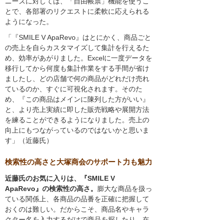
ニーズに対しては、「自由帳票」機能を使うこ
とで、各部署のリクエストに柔軟に応えられる
ようになった。
「『SMILE V ApaRevo』はとにかく、商品ごと
の売上を自らカスタマイズして集計を行えるた
め、効率があがりました。Excelに一度データを
移行してから何度も集計作業をする手間が省け
ましたし、どの店舗で何の商品がどれだけ売れ
ているのか、すぐに可視化されます。そのた
め、『この商品はメインに陳列した方がいい』
と、より売上実績に即した販売戦略や展開方法
を練ることができるようになりました。売上の
向上にもつながっているのではないかと思いま
す」（近藤氏）
検索性の高さと大塚商会のサポート力も魅力
近藤氏のお気に入りは、『SMILE V
ApaRevo』の検索性の高さ。
膨大な商品を扱っ
ている関係上、各商品の品番を正確に把握して
おくのは難しい。だからこそ、商品名やキャラ
クター名を入力するだけで商品を探したり、在