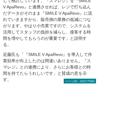
して検討しています。『スマレジ』を『SMILE
V ApaRevo』と連携させれば、レジで打ち込ん
だデータがそのまま『SMILE V ApaRevo』に流
れていきますから、販売側の業務の低減につな
がります。やはり小売業ですので、システムを
活用してスタッフの負担を減らし、接客する時
間を増やしてもらうのが重要です」と説明す
る。
近藤氏も「『SMILE V ApaRevo』を導入して作
業効率が向上したのは間違いありません。『ス
マレジ』との連携により、さらにお客様との時
間を持てたらうれしいです」と賛成の意を示
す。
ページID：00277596
大塚商会へ今後、期待したい点として、吉田氏
はAIを活用した販売予測や、自動発注といった
店舗側への負担を軽減する機能の実装を挙げ
る。『SMILE V ApaRevo』に集約された売上デ
ータを基に、「この時期にはこれを販売した方
がいい」などと予測が立てられればチャンスロ
スが減ってくるのではないか、というのが吉田
氏の見解だ。