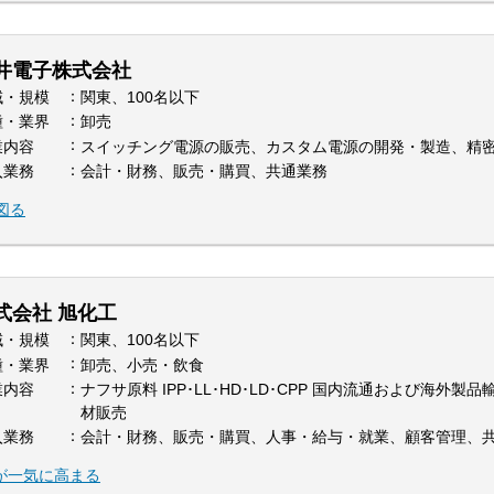
井電子株式会社
域・規模
関東、100名以下
種・業界
卸売
業内容
スイッチング電源の販売、カスタム電源の開発・製造、精
入業務
会計・財務、販売・購買、共通業務
図る
式会社 旭化工
域・規模
関東、100名以下
種・業界
卸売、小売・飲食
業内容
ナフサ原料 IPP･LL･HD･LD･CPP 国内流通および海
材販売
入業務
会計・財務、販売・購買、人事・給与・就業、顧客管理、
が一気に高まる