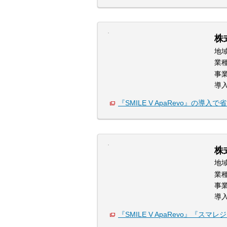
株
地
業
事
導
『SMILE V ApaRevo』の導
株
地
業
事
導
『SMILE V ApaRevo』『ス