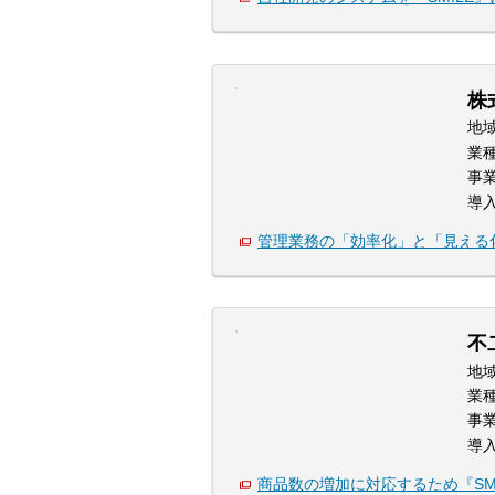
株
地
業
事
導
管理業務の「効率化」と「見える
不
地
業
事
導
商品数の増加に対応するため『SM