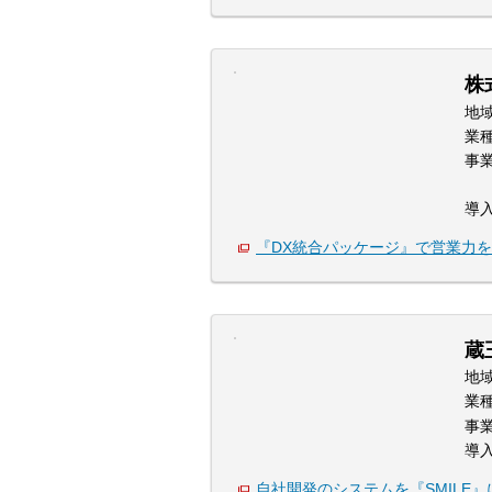
株
地
業
事
導
『DX統合パッケージ』で営業力
蔵
地
業
事
導
自社開発のシステムを『SMILE』