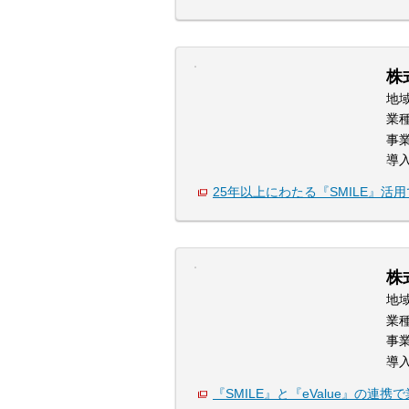
株
地
業
事
導
25年以上にわたる『SMILE』活
株
地
業
事
導
『SMILE』と『eValue』の連