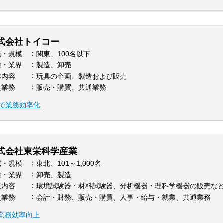
式会社トイコー
域・規模
関東、100名以下
種・業界
製造、卸売
業内容
玩具の企画、製造および販売
入業務
販売・購買、共通業務
用で業務効率化
式会社東栄科学産業
域・規模
東北、101～1,000名
種・業界
卸売、製造
業内容
環境試験器・材料試験器、分析機器・理科学機器の販売な
入業務
会計・財務、販売・購買、人事・給与・就業、共通業務
携で業務効率向上