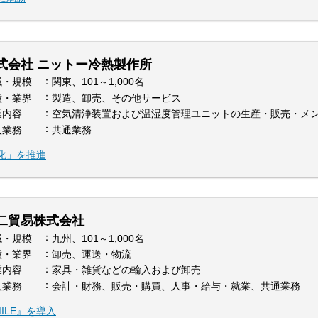
式会社 ニットー冷熱製作所
域・規模
関東、101～1,000名
種・業界
製造、卸売、その他サービス
業内容
空気清浄装置および温湿度管理ユニットの生産・販売・メ
入業務
共通業務
化」を推進
二貿易株式会社
域・規模
九州、101～1,000名
種・業界
卸売、運送・物流
業内容
家具・雑貨などの輸入および卸売
入業務
会計・財務、販売・購買、人事・給与・就業、共通業務
ILE』を導入