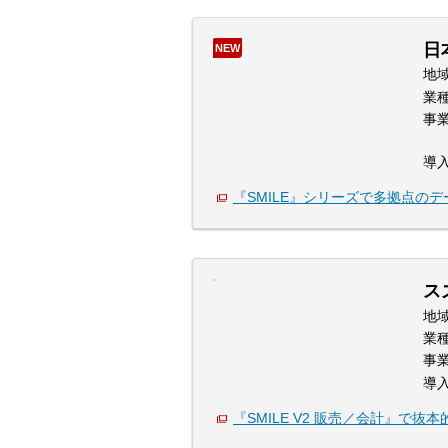
日
NEW
地
業
事
導
『SMILE』シリーズで多拠点の
ス
地
業
事
導
『SMILE V2 販売／会計』で抜