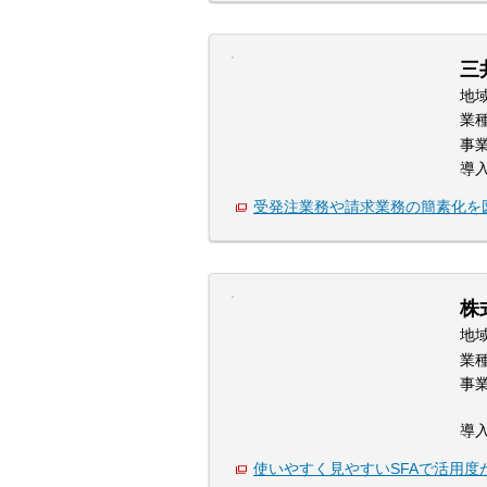
三
地
業
事
導
受発注業務や請求業務の簡素化を
株
地
業
事
導
使いやすく見やすいSFAで活用度