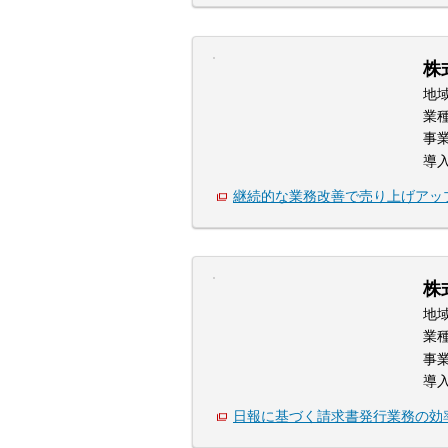
株
地
業
事
導
継続的な業務改善で売り上げアッ
株
地
業
事
導
日報に基づく請求書発行業務の効