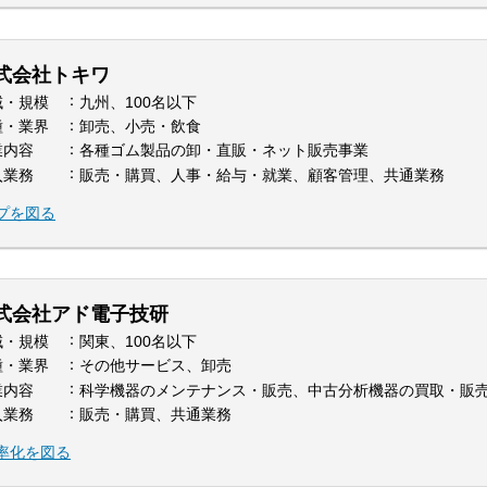
式会社トキワ
域・規模
九州、100名以下
種・業界
卸売、小売・飲食
業内容
各種ゴム製品の卸・直販・ネット販売事業
入業務
販売・購買、人事・給与・就業、顧客管理、共通業務
プを図る
式会社アド電子技研
域・規模
関東、100名以下
種・業界
その他サービス、卸売
業内容
科学機器のメンテナンス・販売、中古分析機器の買取・販売
入業務
販売・購買、共通業務
率化を図る