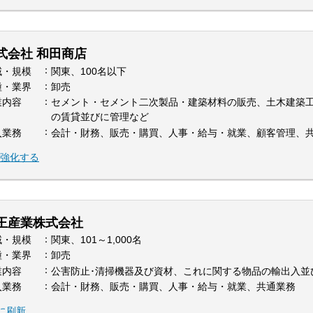
式会社 和田商店
域・規模
関東、100名以下
種・業界
卸売
業内容
セメント・セメント二次製品・建築材料の販売、土木建築
の賃貸並びに管理など
入業務
会計・財務、販売・購買、人事・給与・就業、顧客管理、
を強化する
王産業株式会社
域・規模
関東、101～1,000名
種・業界
卸売
業内容
公害防止･清掃機器及び資材、これに関する物品の輸出入並
入業務
会計・財務、販売・購買、人事・給与・就業、共通業務
に刷新