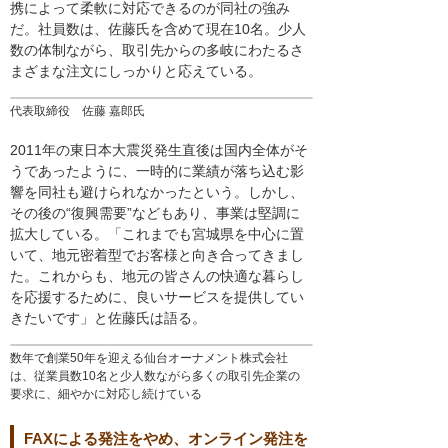
携によって柔軟に対応できるのが同社の強み
だ。社員数は、佐藤氏を含めて現在10名。少人
数の体制ながら、取引先からの多岐にわたるさ
まざまな注文にしっかりと応えている。
代表取締役 佐藤 嘉郎氏
2011年の東日本大震災発生直後は国内全体がそ
うであったように、一時的に業績が落ち込む影
響を同社も避けられなかったという。しかし、
その後の“復興需要”などもあり、事業は堅調に
拡大している。「これまでも宮城県を中心に置
いて、地元密着型でお客様と向き合ってきまし
た。これからも、地元の皆さんの快適な暮らし
を応援するために、良いサービスを提供してい
きたいです」と佐藤氏は語る。
数年で創業50年を迎える仙台オーナメント株式会社
は、従業員数10名と少人数ながら多くの取引先企業の
要求に、細やかに対応し続けている
FAXによる発注をやめ、オンライン発注を