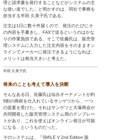
理と請求書を発行することなどがシステムの主
な使い道でした」と明かすのは、同社で事務を
担当する半田 久美子氏である。
注文は1日に数十件届くので、発注のたびにそ
の内容を手書きし、FAXで送るというのはかな
りの作業負担である。そこで佐藤氏は、販売管
理システムに入力した注文内容をそのままオン
ラインでメーカーに発注できるようになれば、
メリットは相当大きいと考えた。
半田 久美子氏
将来のことも考えて導入を決断
そんなある日、佐藤氏は仙台オーナメントが約
9割の商材を仕入れているサンゲツから、一つ
の提案を受けた。それはサンゲツと大塚商会が
共同開発した販売管理システム用のテンプレー
トがあり、これを使えばオンライン発注が可能
になる、というものだった。
そのシステムは、『SMILE V 2nd Edition 販