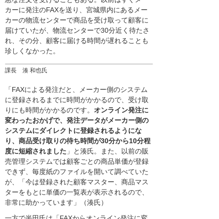
カーに発注のFAXを送り、宮城県内にあるメー
カーの物流センターで商品を受け取って顧客に
届けていたが、物流センターで30分近く待たさ
れ、その分、顧客に届ける時間が遅れることも
珍しくなかった。
課長 湊 和也氏
「FAXによる発注だと、メーカー側のシステム
に登録されるまでに時間がかかるので、受け取
りにも時間がかかるのです。
オンライン発注に
変わったおかげで、発注データがメーカー側の
システムにダイレクトに登録されるようにな
り、商品受け取りの待ち時間が30分から10分程
度に短縮されました
」と湊氏。また、以前の販
売管理システムでは顧客ごとの商品単価が登録
できず、毎度紙のファイルを開いて調べていた
が、「今は登録された顧客マスター、商品マス
ターをもとに単価の一覧表が表示されるので、
非常に助かっています」（湊氏）
一方で半田氏は「FAXからオンライン発注に変