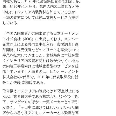
商社である。1976年に宮城県仙台市で創業。以
来、約50年にわたり、県内の内装工事店などを
中心にインテリア内装資材を卸しているほか、
一部の資材については施工支援サービスも提供
している。
「全国の同業者が共同出資する日本オーナメン
ト株式会社（JOC）に出資しており、メンバー
企業同士による共同集中仕入れ、市場調査と商
品開発、販売促進などのメリットを享受しつつ
事業を拡大してきました。宮城県内に本社を置
くインテリア内装資材商社は数が少なく、地元
の内装工事店向けに地域密着型のサービスを提
供しています」と語るのは、仙台オーナメント
株式会社の2代目で、2019年に代表取締役に就
任した佐藤 嘉郎氏である。
取り扱うインテリア内装資材は10万点以上にも
及ぶ。業界最大手である株式会社サンゲツ（以
下、サンゲツ）のほか、一流メーカーとの取引
が多く、「今日中に届けてほしい」といった顧
客からの急な注文にも、メーカーとの緊密な連