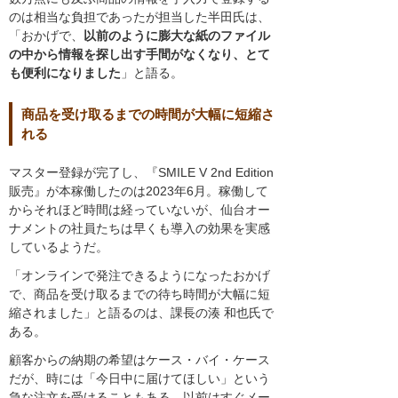
のは相当な負担であったが担当した半田氏は、
「おかげで、
以前のように膨大な紙のファイル
の中から情報を探し出す手間がなくなり、とて
も便利になりました
」と語る。
商品を受け取るまでの時間が大幅に短縮さ
れる
マスター登録が完了し、『SMILE V 2nd Edition
販売』が本稼働したのは2023年6月。稼働して
からそれほど時間は経っていないが、仙台オー
ナメントの社員たちは早くも導入の効果を実感
しているようだ。
「オンラインで発注できるようになったおかげ
で、商品を受け取るまでの待ち時間が大幅に短
縮されました」と語るのは、課長の湊 和也氏で
ある。
顧客からの納期の希望はケース・バイ・ケース
だが、時には「今日中に届けてほしい」という
急な注文を受けることもある。以前はすぐメー