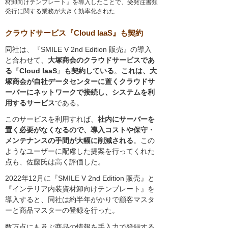
材卸向けテンプレート』を導入したことで、受発注書類
発行に関する業務が大きく効率化された
クラウドサービス『Cloud IaaS』も契約
同社は、『SMILE V 2nd Edition 販売』の導入
と合わせて、
大塚商会のクラウドサービスであ
る
『
Cloud IaaS
』
も契約している
。
これは、大
塚商会が自社データセンターに置くクラウドサ
ーバーにネットワークで接続し、システムを利
用するサービス
である。
このサービスを利用すれば、
社内にサーバーを
置く必要がなくなるので、導入コストや保守・
メンテナンスの手間が大幅に削減される
。この
ようなユーザーに配慮した提案を行ってくれた
点も、佐藤氏は高く評価した。
2022年12月に『SMILE V 2nd Edition 販売』と
『インテリア内装資材卸向けテンプレート』を
導入すると、同社は約半年がかりで顧客マスタ
ーと商品マスターの登録を行った。
数万点にも及ぶ商品の情報を手入力で登録する