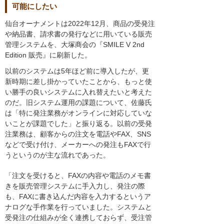
可能にしたい
仙台オーナメントは2022年12月、商品の受発注
や納品書、請求書の発行などに用いている販売
管理システムを、大塚商会の『SMILE V 2nd
Edition 販売』に刷新した。
以前のシステムは5年ほど前に導入したが、更
新時期に差し掛かっていたことから、もっと使
い勝手の良いシステムに入れ替えたいと考えた
のだ。旧システム運用の課題について、佐藤氏
は「特に発注業務がオンラインに対応していな
いことが課題でした」と振り返る。以前の受発
注業務は、顧客からの注文を電話やFAX、SNS
などで受け付け、メーカーへの発注もFAXで行
うというのが主な流れであった。
「注文を受けると、FAXの内容や電話のメモ書
きを販売管理システムに手入力し、発注の際
も、FAXに書き込んだ内容を入力するというア
ナログな手作業を行っていました。システムと
受発注の仕組みが全く連携しておらず、受注管