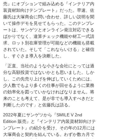
売』にオプションで組み込める『インテリア内
装資材卸向けテンプレート』だった。早速、佐
藤氏は大塚商会に問い合わせ、詳しい説明を聞
いて操作デモを見せてもらった。このテンプレ
ートは、サンゲツとオンライン発注対応できる
ばかりでなく、違算チェック機能や材工一式請
求、ロット別在庫管理が可能などの機能も搭載
されていた。そして「これならいける」と確信
し、すぐさま導入を決断した。
「正直、当社のような小さな会社にとっては過
分な高額投資ではないかとも思いました。しか
し、この先売り上げを伸ばしていくためには、
少人数でもより多くの仕事が回せるように業務
の効率化を図っていかなければなりません。将
来のことも考えて、是が非でも導入すべきだと
判断したのです」と佐藤氏は語る。
2022年夏にサンゲツから『SMILE V 2nd
Edition 販売』と『インテリア内装資材卸向けテ
ンプレート』の紹介を受け、その年の12月には
大塚商会と契約を結んでいる。わずか数カ月で