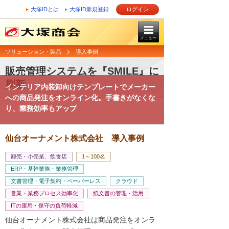
大塚IDとは
大塚ID新規登録
ログイン
メニュー
ソリューション・製品
導入事例
販売管理システムを『SMILE』に
刷新
インテリア内装卸向けテンプレートでメーカー
への商品発注をオンライン化。手書きがなくな
り、業務効率もアップ
仙台オーナメント株式会社 導入事例
卸売・小売業、飲食店
1～100名
ERP・基幹業務・業務管理
文書管理・電子契約・ペーパーレス
クラウド
営業・業務プロセス効率化
紙文書の管理・活用
ITの運用・保守の負荷軽減
仙台オーナメント株式会社は商品発注をオンラ