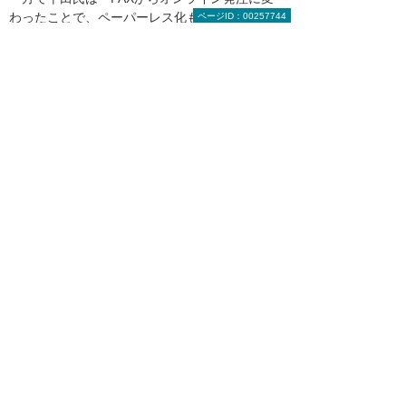
わったことで、ペーパーレス化もかなり進みま
ページID：00257744
した」と評価する。佐藤氏は、「成果は着実に
上がっているので、これからも積極的なIT投資
を行っていきたい、期待しています」と語っ
た。
仙台オーナメント本社の倉庫。在庫がある商品はここか
ら配送されるが、メーカーの倉庫から引き取り、当日中
に配達するケースも多い
大塚商会担当者からのコメント
「事業の成長を支えるITソリューションを
ご提案します」
仙台オーナメント株式会社様からは、「会社の
成長のため、少人数でもより多くの業務を回せ
るITソリューションを提案してほしい」という
ご要望をいただいております。ご期待に沿える
よう、今後も役立つ提案に努めます。