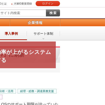
ログイン
IDとは
大塚ID新規登録
）
企業情報
導入事例
サポート体制
効率が上がるシステム
 V』に刷新
する
分析・活用
経理・総務・調達業務支援
OSのサポート期限が迫っていた