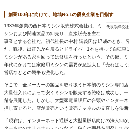
創業100年に向けて、地域No.1の優良企業を目指す
1933年創業の西日本ミシン販売株式会社は、ミ
代表取締役社
シンおよび関連製品の卸売り、直接販売を主な
事業とする会社だ。初代社長の中村 調義氏は17歳のとき、
た。戦後、出征先から戻るとドライバー1本を持って自転車
ミシンがある家を回っては修理を行ったという。その後、ミ
年代にかけては家庭用ミシンの需要が急拡大し「売ればもう
営店などとの競争も激化した。
そこで、全メーカーの製品を取り扱う日本初のミシン専門店
大量仕入れによって安くミシンを販売する戦略は成功し、一
舗を展開した。しかし、大型家電量販店の台頭やインターネ
押し寄せると、店舗販売という販売チャネルの見直しを決断
「現在は、インターネット通販と大型量販店向けの法人卸が
ターもののオリジナルミシンなど、独自の商品を開発して市