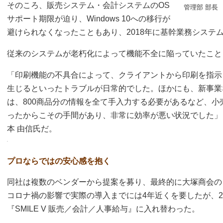
そのころ、販売システム・会計システムのOS
管理部 部長
サポート期限が迫り、Windows 10への移行が
避けられなくなったこともあり、2018年に基幹業務システ
従来のシステムが老朽化によって機能不全に陥っていたこと
「印刷機能の不具合によって、クライアントから印刷を指示
生じるといったトラブルが日常的でした。ほかにも、新事業
は、800商品分の情報を全て手入力する必要があるなど、
ったからこその手間があり、非常に効率が悪い状況でした」
本 由信氏だ。
プロならではの安心感を抱く
同社は複数のベンダーから提案を募り、最終的に大塚商会の『S
コロナ禍の影響で実際の導入までには4年近くを要したが、2
『SMILE V 販売／会計／人事給与』に入れ替わった。