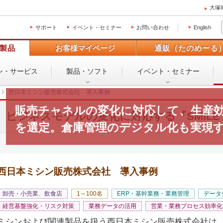
大塚
サポート
イベント・セミナー
お問い合わせ
English
製品
お客様マイページ
通販（たのめーる
ン・
サービス
製品・ソフト
イベント・
セミナー
西日本ミシン販売株式会社 導入事例
販売チャネルの変化に対応して、生産
ビジネスモデルの変化に対応する『SMILE
を選定。倉庫管理のデジタル化も実現
西日本ミシン販売株式会社 導入事例
卸売・小売業、飲食店
1～100名
ERP・基幹業務・業務管理
データ
経営基盤強化・リスク対策
業務データの活用
営業・業務プロセス効率化
ミシンおよび関連製品を扱う西日本ミシン販売株式会社は、