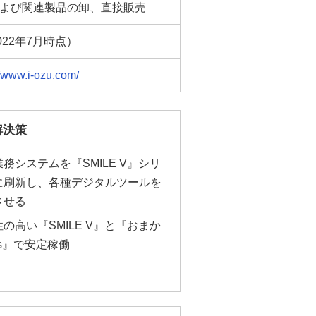
よび関連製品の卸、直接販売
022年7月時点）
//www.i-ozu.com/
解決策
務システムを『SMILE V』シリ
に刷新し、各種デジタルツールを
させる
の高い『SMILE V』と『おまか
as』で安定稼働