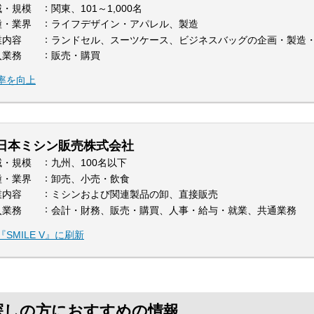
域・規模
関東、101～1,000名
種・業界
ライフデザイン・アパレル、製造
業内容
ランドセル、スーツケース、ビジネスバッグの企画・製造
入業務
販売・購買
率を向上
日本ミシン販売株式会社
域・規模
九州、100名以下
種・業界
卸売、小売・飲食
業内容
ミシンおよび関連製品の卸、直接販売
入業務
会計・財務、販売・購買、人事・給与・就業、共通業務
MILE V』に刷新
探しの方におすすめの情報