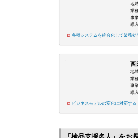
地
業
事
導
各種システムを統合化して業務効
西
地
業
事
導
ビジネスモデルの変化に対応する『S
「検品支援名人」をお