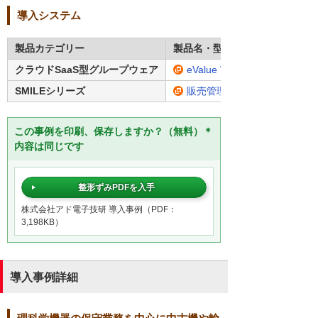
導入システム
製品カテゴリー
製品名・型番
クラウドSaaS型グループウェア
eValue V Air（総合モジュー
SMILEシリーズ
販売管理システム「SMILE V
この事例を印刷、保存しますか？（無料）＊
内容は同じです
整形ずみPDFを入手
株式会社アド電子技研 導入事例（PDF：
3,198KB）
導入事例詳細