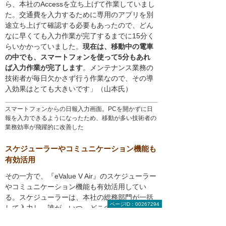
ら、本社のAccessを立ち上げて作業していまし
た。交通費を入力するために専用のアプリを別
途立ち上げて確認する必要もあったので、どん
なに早くても入力作業が完了するまでに15分く
らいかかっていました。
現在は、移動中の電車
の中でも、スマートフォンを使って5分もあれ
ば入力作業が完了します
。メンテナンス業務の
技術者が毎日欠かさず行う作業なので、その導
入効果はとても大きいです」（山本氏）
スマートフォンからの日報入力画面。PCを開かずに日
報を入力できるようになったため、移動が多い技術者の
業務効率が飛躍的に改善した
スケジューラーやコミュニケーション機能も
有効活用
その一方で、『eValue V Air』のスケジューラー
やコミュニケーション機能も有効活用してい
る。スケジューラーは、本社の総務部門が一括
ページID：00267294
して入力し、誰が、いつ、どこの会社で業務を
行っているかひと目で分かるようになってい