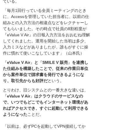
ている。
「毎月1回行っている全員ミーティングのとき
に、Accessを管理していた担当者に、以前の仕
組みとの入力方法の相違点などをレクチャーし
てもらいました。その時点で社員の8割程度が
『eValue V Air』の日報入力方法をおおむね理解
してくれました。運用を開始した当初は多少、
入力ミスなどがありましたが、誰もがすぐに操
作に慣れて使いこなしています」（山本氏）
『
eValue V Air
』
と
『
SMILE V 販売
』
を連携し
た仕組みを構築したことで、従来の作業日単位
から案件単位で請求書を発行できるようにな
り、取引先からも好評だ
という。
とりわけ、旧システムとの一番大きな違いは、
『
eValue V Air
』
はクラウドのサービスなの
で、いつでもどこでもインターネット環境があ
ればアクセスでき、すぐに起動して利用できる
ようになった
ことだ。
「以前は、必ずPCを起動してVPN接続してか