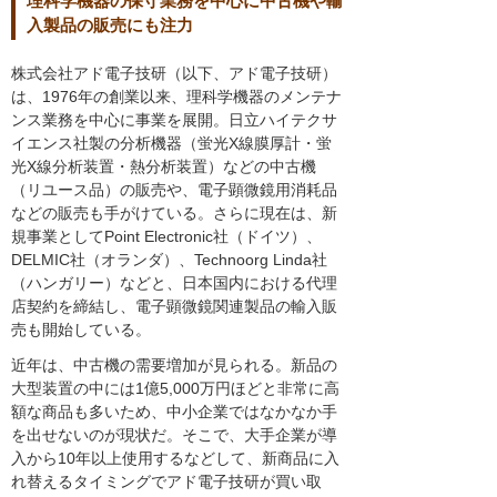
理科学機器の保守業務を中心に中古機や輸
入製品の販売にも注力
株式会社アド電子技研（以下、アド電子技研）
は、1976年の創業以来、理科学機器のメンテナ
ンス業務を中心に事業を展開。日立ハイテクサ
イエンス社製の分析機器（蛍光X線膜厚計・蛍
光X線分析装置・熱分析装置）などの中古機
（リユース品）の販売や、電子顕微鏡用消耗品
などの販売も手がけている。さらに現在は、新
規事業としてPoint Electronic社（ドイツ）、
DELMIC社（オランダ）、Technoorg Linda社
（ハンガリー）などと、日本国内における代理
店契約を締結し、電子顕微鏡関連製品の輸入販
売も開始している。
近年は、中古機の需要増加が見られる。新品の
大型装置の中には1億5,000万円ほどと非常に高
額な商品も多いため、中小企業ではなかなか手
を出せないのが現状だ。そこで、大手企業が導
入から10年以上使用するなどして、新商品に入
れ替えるタイミングでアド電子技研が買い取