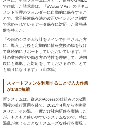
さらに、申請フォームに入力した情報やSMILE
で作成した請求書は、『eValue V Air』のドキュ
メント管理のフォルダーに自動的に保存するこ
とで、電子帳簿保存法の改正やインボイス制度
で求められているデータ保存に対応した業務基
盤を整えた。
「今回のシステム設計をメインで担当された方
に、導入した後も定期的に情報交換の場を設け
て継続的にサポートしていただいています。当
社の業務内容や働き方の特性を理解して、法制
度にも準拠した対応をしてくださるので、とて
も頼りになります」（山本氏）
スマートフォンを利用することで入力作業
が1/3に短縮
新システムは、従来のAccessの仕組みとの2週
間程の並行運用を経て、2021年4月から本稼働
させた。その際、一度だけ社内研修を実施した
が、もともと使いやすいシステムなので、特に
混乱が生じることなくスムーズな移行を実現し