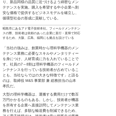
り、新品同様の品質に近づけるよう綿密なメン
テナンスを実施。購入を希望する中小企業へ割
安な価格で提供するビジネスモデルを確立し、
循環型社会の形成に貢献している。
昭島市にあるアド電子技研本社。フィールドメンテナン
スの際、技術者は依頼のあった企業に直行・直帰で対応
するため、大阪、広島、福岡にも拠点を設けている
「当社の強みは、創業時から理科学機器のメン
テナンス業務に必要なスキルやメンタリティー
を身につけ、人材育成に力を入れていることで
す。社員の7～8割は理科学機器のフィールドメ
ンテナンスを行っている技術者が占めているこ
とも、当社ならではの大きな特徴です」と語る
のは、取締役 M&S 事業部 兼 総務担当の山本
孝氏だ。
大型の理科学機器は、運搬する費用だけで数百
万円かかるものもある。しかし、技術者が機器
を所有する企業へ直接訪問してメンテナンス業
務を行えば、多額な輸送費を削減できるため、