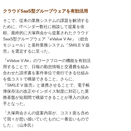
クラウドSaaS型グループウェアを有効活用
そこで、従来の業務システムの課題を解消する
ために、ITベンダー数社に相談して提案を依
頼。最終的に大塚商会から提案されたクラウド
SaaS型グループウェア『eValue V Air』（総合
モジュール）と基幹業務システム『SMILE V 販
売』を選定するに至った。
『eValue V Air』のワークフローの機能を有効活
用することで、日報の勤怠情報と交通費を組み
合わせた請求書を案件単位で発行できる仕組み
を低コストで構築できること。さらに、
『SMILE V 販売』と連携させることで、電子帳
簿保存法の改正やインボイス制度に対応した業
務基盤が短期間で構築できることが導入の決め
手となった。
「大塚商会さんの提案内容が、コスト面も含め
て我々が思い描いていたものに一番近いもので
した」（山本氏）