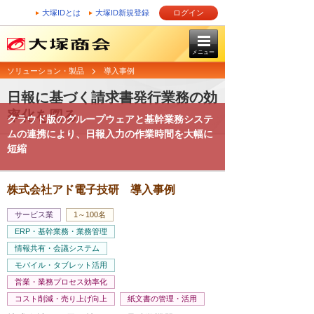
大塚IDとは
大塚ID新規登録
ログイン
メニュー
ソリューション・製品
導入事例
日報に基づく請求書発行業務の効
率化を図る
クラウド版のグループウェアと基幹業務システ
ムの連携により、日報入力の作業時間を大幅に
短縮
株式会社アド電子技研 導入事例
サービス業
1～100名
ERP・基幹業務・業務管理
情報共有・会議システム
モバイル・タブレット活用
営業・業務プロセス効率化
コスト削減・売り上げ向上
紙文書の管理・活用