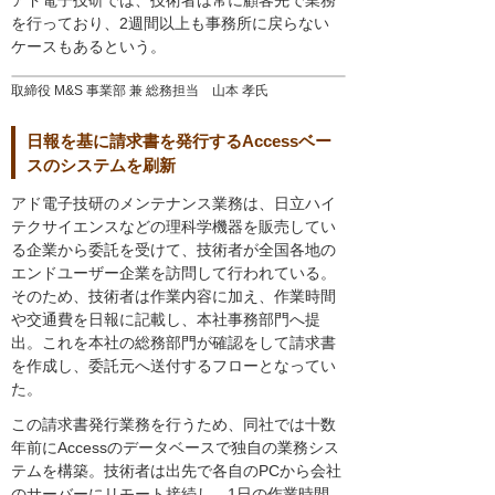
アド電子技研では、技術者は常に顧客先で業務
を行っており、2週間以上も事務所に戻らない
ケースもあるという。
取締役 M&S 事業部 兼 総務担当 山本 孝氏
日報を基に請求書を発行するAccessベー
スのシステムを刷新
アド電子技研のメンテナンス業務は、日立ハイ
テクサイエンスなどの理科学機器を販売してい
る企業から委託を受けて、技術者が全国各地の
エンドユーザー企業を訪問して行われている。
そのため、技術者は作業内容に加え、作業時間
や交通費を日報に記載し、本社事務部門へ提
出。これを本社の総務部門が確認をして請求書
を作成し、委託元へ送付するフローとなってい
た。
この請求書発行業務を行うため、同社では十数
年前にAccessのデータベースで独自の業務シス
テムを構築。技術者は出先で各自のPCから会社
のサーバーにリモート接続し、1日の作業時間