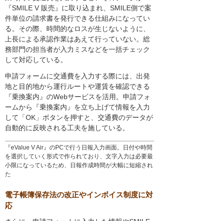
『SMILE V 販売』に取り込まれ、SMILE側で案
件単位の請求書を発行できる仕組みになってい
る。その際、時間的なロスが生じないように、
上長による承認作業はあえて行っていない。総
務部門の担当者が入力ミスなどを一括チェック
して対応している。
申請フォームに交通費を入力する際には、出発
地と目的地から運行ルートや運賃を確認できる
『乗換案内』のWebサービスを活用。申請フォ
ームから『乗換案内』を立ち上げて情報を入力
して「OK」ボタンを押すと、交通費のデータが
自動的に反映される工夫を施している。
『eValue V Air』のPCで行う日報入力画面。日付や時間
を選択していく形式で作られており、文字入力は必要最
小限になっているため、日報作成時間が大幅に短縮され
た
電子帳簿保存法の改正やインボイス制度に対
応