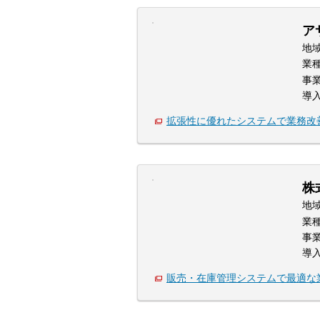
ア
地
業
事
導
拡張性に優れたシステムで業務改
株
地
業
事
導
販売・在庫管理システムで最適な