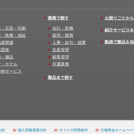
業務で探す
お困りごとから
版・広告・印刷
会計・財務
紹介サービスを
護・医療・福祉
販売・購買
動画で製品を知
動産関連
人事・給与・就業
業団体
生産管理
舗・施設
顧客管理
行・ホテル
共通業務
の他サービス
製品名で探す
方針
個人情報保護方針
サイトの利用条件
大塚商会ホームペー