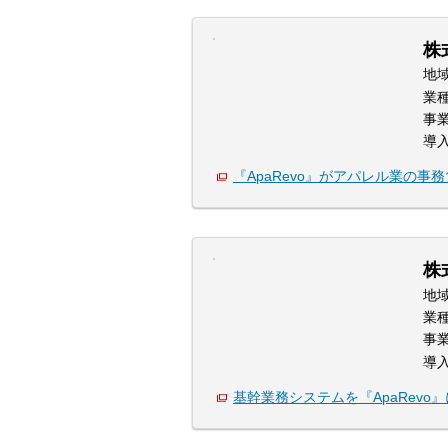
株
地
業
事
導
『ApaRevo』がアパレル業の事
株
地
業
事
導
基幹業務システムを『ApaRevo