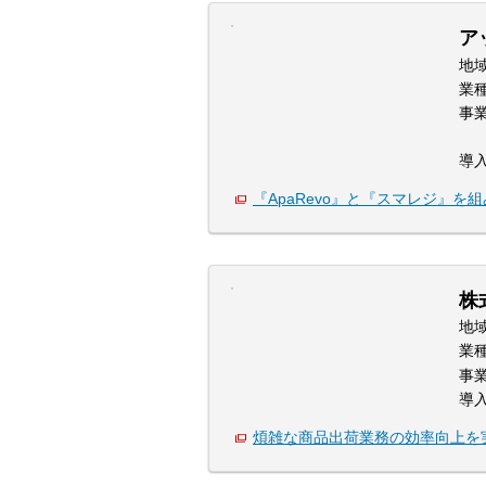
ア
地
業
事
導
『ApaRevo』と『スマレジ』を
株
地
業
事
導
煩雑な商品出荷業務の効率向上を