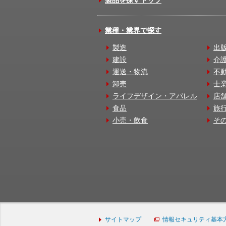
業種・業界で探す
製造
出
建設
介
運送・物流
不
卸売
士
ライフデザイン・アパレル
店
食品
旅
小売・飲食
そ
サイトマップ
情報セキュリティ基本