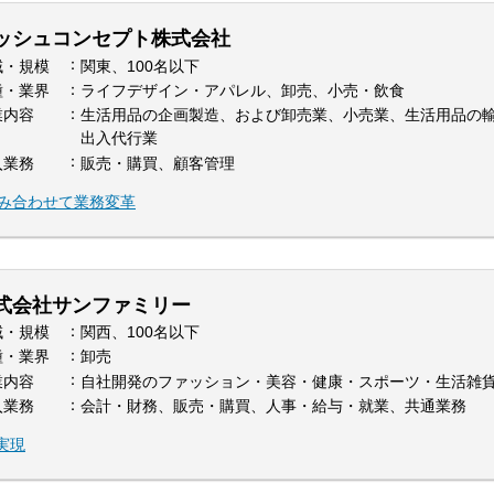
ッシュコンセプト株式会社
域・規模
関東、100名以下
種・業界
ライフデザイン・アパレル、卸売、小売・飲食
業内容
生活用品の企画製造、および卸売業、小売業、生活用品の
出入代行業
入業務
販売・購買、顧客管理
組み合わせて業務変革
式会社サンファミリー
域・規模
関西、100名以下
種・業界
卸売
業内容
自社開発のファッション・美容・健康・スポーツ・生活雑
入業務
会計・財務、販売・購買、人事・給与・就業、共通業務
実現