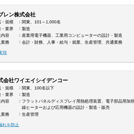
ブレン株式会社
域・規模
関東、101～1,000名
種・業界
製造
業内容
産業用電子機器、工業用コンピューターの設計・製造
入業務
会計・財務、人事・給与・就業、生産管理、共通業務
実現
式会社ワイエイシイデンコー
域・規模
関東、100名以下
種・業界
製造
業内容
フラットパネルディスプレイ用熱処理装置、電子部品用加
線ヒーターおよび応用機器の設計・製造・販売
入業務
生産管理
配漏れを防止