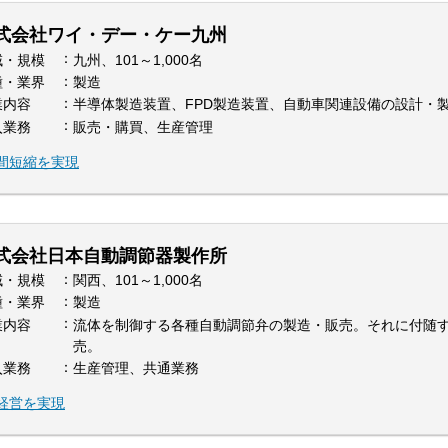
式会社ワイ・デー・ケー九州
域・規模
九州、101～1,000名
種・業界
製造
業内容
半導体製造装置、FPD製造装置、自動車関連設備の設計・
入業務
販売・購買、生産管理
間短縮を実現
式会社日本自動調節器製作所
域・規模
関西、101～1,000名
種・業界
製造
業内容
流体を制御する各種自動調節弁の製造・販売。それに付随
売。
入業務
生産管理、共通業務
経営を実現