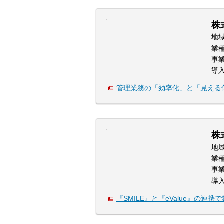
株
地
業
事
導
管理業務の「効率化」と「見える
株
地
業
事
導
『SMILE』と『eValue』の連