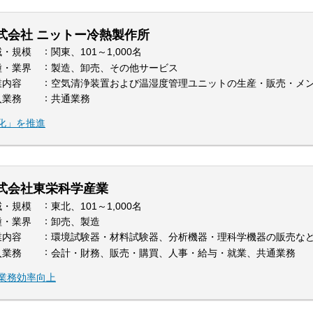
式会社 ニットー冷熱製作所
域・規模
関東、101～1,000名
種・業界
製造、卸売、その他サービス
業内容
空気清浄装置および温湿度管理ユニットの生産・販売・メ
入業務
共通業務
化」を推進
式会社東栄科学産業
域・規模
東北、101～1,000名
種・業界
卸売、製造
業内容
環境試験器・材料試験器、分析機器・理科学機器の販売な
入業務
会計・財務、販売・購買、人事・給与・就業、共通業務
携で業務効率向上