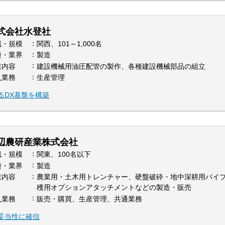
式会社水登社
域・規模
関西、101～1,000名
種・業界
製造
業内容
建設機械用油圧配管の製作、各種建設機械部品の組立
入業務
生産管理
るDX基盤を構築
辺農研産業株式会社
域・規模
関東、100名以下
種・業界
製造
業内容
農業用・土木用トレンチャー、硬盤破砕・地中深耕用バイ
穫用オプションアタッチメントなどの製造・販売
入業務
販売・購買、生産管理、共通業務
妥当性に確信