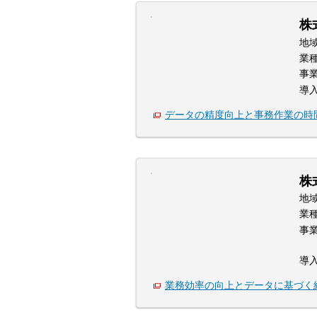
株
地
業
事
導
データの精度向上と事務作業の時
株
地
業
事
導
業務効率の向上とデータに基づく