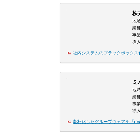
株
地
業
事
導
社内システムのブラックボックス
ミ
地
業
事
導
老朽化したグループウェアを『eValu