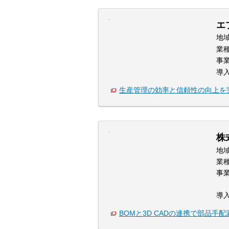
エ
地
業
事
導
生産管理の効率と信頼性の向上を
株
地
業
事
導
BOMと3D CADの連携で部品手