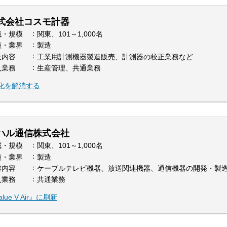
式会社コスモ計器
域・規模
関東、101～1,000名
種・業界
製造
業内容
工業用計測機器製造販売、計測器の校正業務など
入業務
生産管理、共通業務
化を解消する
ハル通信株式会社
域・規模
関東、101～1,000名
種・業界
製造
業内容
ケーブルテレビ機器、放送関連機器、通信機器の開発・製造
入業務
共通業務
e V Air』に刷新