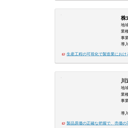
株
地
業
事
導
生産工程の可視化で製造業におけ
川
地
業
事
導
製品原価の正確な把握で、売価の