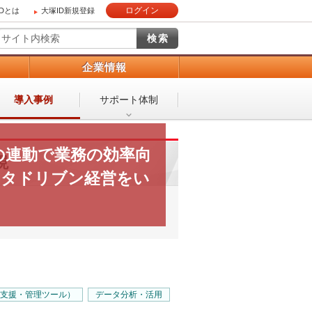
ログイン
IDとは
大塚ID新規登録
）
企業情報
導入事例
サポート体制
の連動で業務の効率向
現
ータドリブン経営をい
計支援・管理ツール）
データ分析・活用