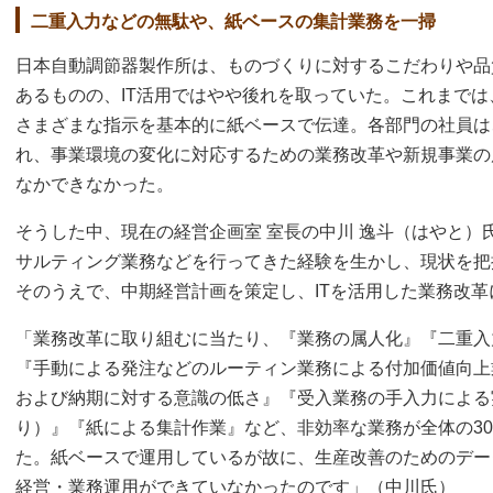
二重入力などの無駄や、紙ベースの集計業務を一掃
日本自動調節器製作所は、ものづくりに対するこだわりや品
あるものの、IT活用ではやや後れを取っていた。これまで
さまざまな指示を基本的に紙ベースで伝達。各部門の社員は
れ、事業環境の変化に対応するための業務改革や新規事業の
なかできなかった。
そうした中、現在の経営企画室 室長の中川 逸斗（はやと）氏
サルティング業務などを行ってきた経験を生かし、現状を把
そのうえで、中期経営計画を策定し、ITを活用した業務改
「業務改革に取り組むに当たり、『業務の属人化』『二重入
『手動による発注などのルーティン業務による付加価値向上
および納期に対する意識の低さ』『受入業務の手入力による
り）』『紙による集計作業』など、非効率な業務が全体の3
た。紙ベースで運用しているが故に、生産改善のためのデー
経営・業務運用ができていなかったのです」（中川氏）