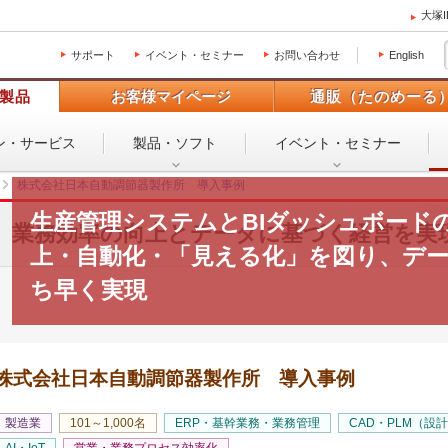
大塚
サポート
イベント・セミナー
お問い合わせ
English
製品
お客様マイページ
通販（たのめーる
ン・
サービス
製品・ソフト
イベント・
セミナー
株式会社日本自動調節器製作所 導入事例
生産管理システムとBIダッシュボード
業務効率の向上とデータに基づく経営を実
上・自動化・「見える化」を図り、デ
ち早く実現
株式会社日本自動調節器製作所 導入事例
製造業
101～1,000名
ERP・基幹業務・業務管理
CAD・PLM（設
AI・IoT
営業・業務プロセス効率化