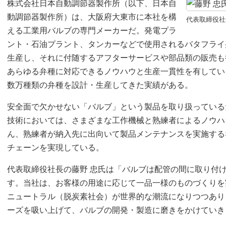
株式会社日本自動調節器製作所（以下、日本自
動調節器製作所）は、大阪府大東市に本社を構
代表取締役社
える工業用バルブの専門メーカーだ。発電プラ
ント・石油プラント、タンカーなどで使用されるバタフライ
生産し、それに付随するアフターサービスや部品類の販売も
あらゆる弁種に対応できるノウハウと生産一貫性を有してい
数万種類の弁種を設計・生産してきた実績がある。
安全面で欠かせない「バルブ」という製品を取り扱っている
技術においては、さまざまな工作機械と熟練者によるノウハ
ん、熟練者が納入先に出向いて製品メンテナンスを実施する
チェーンを実現している。
代表取締役社長の藤野 忠氏は「バルブは配管の間に取り付
す。当社は、お客様の用途に応じて一品一様のものづくりを
ニュートラル（脱炭素社会）が世界的な潮流になりつつあり
ーズを吸い上げて、バルブの開発・製造に磨きをかけていき