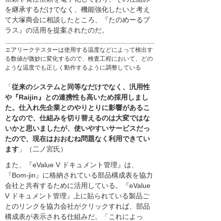
を継承するだけでなく、機能強化したいと考え
て大塚商会に相談したところ、『たのめーるプ
ラス』の活用を提案されたのだ。
エアリークテスターは使用する温度などによって検出す
る数値が微妙に変化するので、検査工程において、どの
ような温度でも正しく動作するように調整している
「
従来のシステムと同等なだけでなく、汎用性
や『Raijin』との連携性も高いため採用しまし
た。仕入れ先企業とのやりとりに影響があるこ
となので、仕組みを切り替えるのは大変ではな
いかと思いましたが、使いやすいサービスだっ
たので、現在はおおむね問題なく利用できてい
ます
」（二ノ宮氏）
また、『eValue V ドキュメント管理』は、
『Bom-jin』に格納されている部品構成表を協力
会社と共有するために活用している。『eValue
V ドキュメント管理』上に貼られている製品ご
とのリンクを協力会社がクリックすれば、部品
構成表が表示される仕組みだ。「これによっ