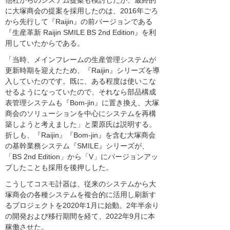
に大塚商会の提案を採用したのは、2016年ごろ
から先行して『Raijin』の前バージョンである
『生産革新 Raijin SMILE BS 2nd Edition』を利
用していたからである。
「当時、メインフレームの生産管理システムが
更新時期を迎えたため、『Raijin』シリーズを導
入していたのです。既に、ある程度は使いこな
せるようになっていたので、それなら部品構成
表管理システムも『Bom-jin』に置き換え、大塚
商会のソリューションを中心にシステムを再構
築しようと考えました」と栗原氏は説明する。
折しも、『Raijin』『Bom-jin』を含む大塚商会
の基幹業務システム『SMILE』シリーズが、
「BS 2nd Edition」から「V」にバージョンアッ
プしたことも採用を後押しした。
こうしてコスモ計器は、従来のシステムから大
塚商会の各種システムを複合的に活用し刷新す
るプロジェクトを2020年1月に始動。2年半余り
の開発および移行期間を経て、2022年9月に本
稼働させた。