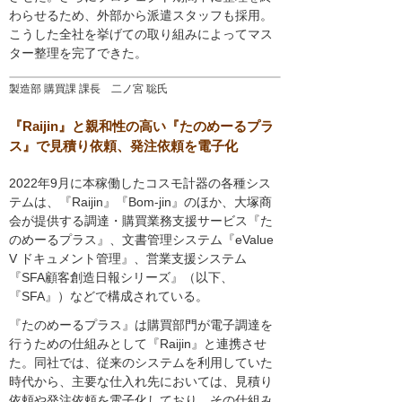
わらせるため、外部から派遣スタッフも採用。
こうした全社を挙げての取り組みによってマス
ター整理を完了できた。
製造部 購買課 課長 二ノ宮 聡氏
『Raijin』と親和性の高い『たのめーるプラ
ス』で見積り依頼、発注依頼を電子化
2022年9月に本稼働したコスモ計器の各種シス
テムは、『Raijin』『Bom-jin』のほか、大塚商
会が提供する調達・購買業務支援サービス『た
のめーるプラス』、文書管理システム『eValue
V ドキュメント管理』、営業支援システム
『SFA顧客創造日報シリーズ』（以下、
『SFA』）などで構成されている。
『たのめーるプラス』は購買部門が電子調達を
行うための仕組みとして『Raijin』と連携させ
た。同社では、従来のシステムを利用していた
時代から、主要な仕入れ先においては、見積り
依頼や発注依頼を電子化しており、その仕組み