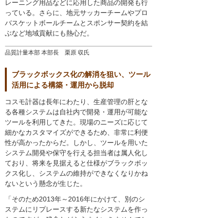
レーニング用品などに応用した商品の開発も行
っている。さらに、地元サッカーチームやプロ
バスケットボールチームとスポンサー契約を結
ぶなど地域貢献にも熱心だ。
品質計量本部 本部長 栗原 収氏
ブラックボックス化の解消を狙い、ツール
活用による構築・運用から脱却
コスモ計器は長年にわたり、生産管理の肝とな
る各種システムは自社内で開発・運用が可能な
ツールを利用してきた。現場のニーズに応じて
細かなカスタマイズができるため、非常に利便
性が高かったからだ。しかし、ツールを用いた
システム開発や保守を行える担当者は属人化し
ており、将来を見据えると仕様がブラックボッ
クス化し、システムの維持ができなくなりかね
ないという懸念が生じた。
「そのため2013年～2016年にかけて、別のシ
ステムにリプレースする新たなシステムを作っ