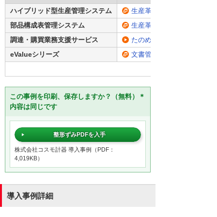
ハイブリッド型生産管理システム
生産革新 Raijin SMILE V
部品構成表管理システム
生産革新 Bom-jin
調達・購買業務支援サービス
たのめーるプラス
eValueシリーズ
文書管理システム「eValue
この事例を印刷、保存しますか？（無料）＊
内容は同じです
整形ずみPDFを入手
株式会社コスモ計器 導入事例（PDF：
4,019KB）
導入事例詳細