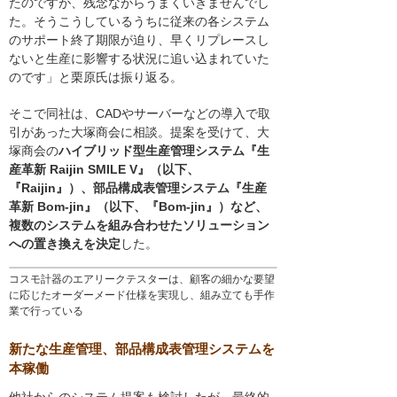
たのですが、残念ながらうまくいきませんでし
た。そうこうしているうちに従来の各システム
のサポート終了期限が迫り、早くリプレースし
ないと生産に影響する状況に追い込まれていた
のです」と栗原氏は振り返る。
そこで同社は、CADやサーバーなどの導入で取
引があった大塚商会に相談。提案を受けて、大
塚商会の
ハイブリッド型生産管理システム『生
産革新 Raijin SMILE V』（以下、
『Raijin』）、部品構成表管理システム『生産
革新 Bom-jin』（以下、『Bom-jin』）など、
複数のシステムを組み合わせたソリューション
への置き換えを決定
した。
コスモ計器のエアリークテスターは、顧客の細かな要望
に応じたオーダーメード仕様を実現し、組み立ても手作
業で行っている
新たな生産管理、部品構成表管理システムを
本稼働
他社からのシステム提案も検討したが、最終的