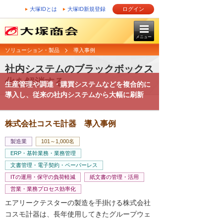
大塚IDとは
大塚ID新規登録
ログイン
メニュー
ソリューション・製品
導入事例
社内システムのブラックボックス
化を解消する
生産管理や調達・購買システムなどを複合的に
導入し、従来の社内システムから大幅に刷新
株式会社コスモ計器 導入事例
製造業
101～1,000名
ERP・基幹業務・業務管理
文書管理・電子契約・ペーパーレス
ITの運用・保守の負荷軽減
紙文書の管理・活用
営業・業務プロセス効率化
エアリークテスターの製造を手掛ける株式会社
コスモ計器は、長年使用してきたグループウェ