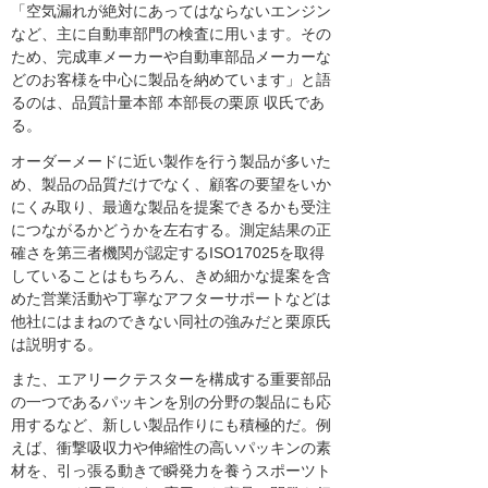
「空気漏れが絶対にあってはならないエンジン
など、主に自動車部門の検査に用います。その
ため、完成車メーカーや自動車部品メーカーな
どのお客様を中心に製品を納めています」と語
るのは、品質計量本部 本部長の栗原 収氏であ
る。
オーダーメードに近い製作を行う製品が多いた
め、製品の品質だけでなく、顧客の要望をいか
にくみ取り、最適な製品を提案できるかも受注
につながるかどうかを左右する。測定結果の正
確さを第三者機関が認定するISO17025を取得
していることはもちろん、きめ細かな提案を含
めた営業活動や丁寧なアフターサポートなどは
他社にはまねのできない同社の強みだと栗原氏
は説明する。
また、エアリークテスターを構成する重要部品
の一つであるパッキンを別の分野の製品にも応
用するなど、新しい製品作りにも積極的だ。例
えば、衝撃吸収力や伸縮性の高いパッキンの素
材を、引っ張る動きで瞬発力を養うスポーツト