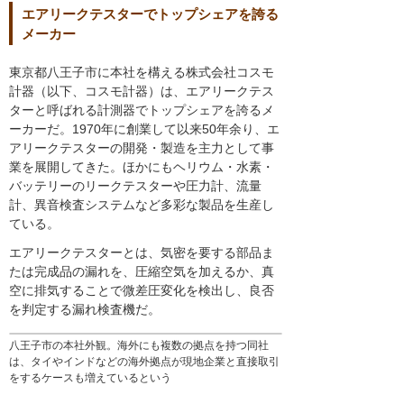
エアリークテスターでトップシェアを誇る
メーカー
東京都八王子市に本社を構える株式会社コスモ
計器（以下、コスモ計器）は、エアリークテス
ターと呼ばれる計測器でトップシェアを誇るメ
ーカーだ。1970年に創業して以来50年余り、エ
アリークテスターの開発・製造を主力として事
業を展開してきた。ほかにもヘリウム・水素・
バッテリーのリークテスターや圧力計、流量
計、異音検査システムなど多彩な製品を生産し
ている。
エアリークテスターとは、気密を要する部品ま
たは完成品の漏れを、圧縮空気を加えるか、真
空に排気することで微差圧変化を検出し、良否
を判定する漏れ検査機だ。
八王子市の本社外観。海外にも複数の拠点を持つ同社
は、タイやインドなどの海外拠点が現地企業と直接取引
をするケースも増えているという