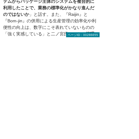
テムからパッケージ主体のシステムを複合的に
利用したことで、業務の標準化がかなり進んだ
のではないか
」と話す。また、『Raijin』と
『Bom-jin』の併用による生産管理の効率化や利
便性の向上は、数字にこそ表れていないものの
「強く実感している」と二ノ宮氏。さらに
管理
ページID：00286655
する数字の精度が上がり、各システムと経理シ
ステムの数値の食い違いを削減できた
点も同社
は高く評価している。
コスモ計器は今後、まだ従来システムによる運
用が残っている部分についてもさまざまなシス
テムとの連携を図り、より精度の高い生産管理
を実現したい考えだ。栗原氏は「受注変動に柔
軟に対応できるようにするためにも、今回の新
たな複合システムの運用に磨きをかけていきた
い」と語った。
大塚商会担当者からのコメント