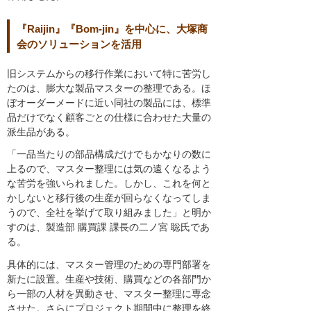
『Raijin』『Bom-jin』を中心に、大塚商
会のソリューションを活用
旧システムからの移行作業において特に苦労し
たのは、膨大な製品マスターの整理である。ほ
ぼオーダーメードに近い同社の製品には、標準
品だけでなく顧客ごとの仕様に合わせた大量の
派生品がある。
「一品当たりの部品構成だけでもかなりの数に
上るので、マスター整理には気の遠くなるよう
な苦労を強いられました。しかし、これを何と
かしないと移行後の生産が回らなくなってしま
うので、全社を挙げて取り組みました」と明か
すのは、製造部 購買課 課長の二ノ宮 聡氏であ
る。
具体的には、マスター管理のための専門部署を
新たに設置。生産や技術、購買などの各部門か
ら一部の人材を異動させ、マスター整理に専念
させた。さらにプロジェクト期間中に整理を終