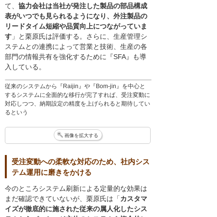
て、
協力会社は当社が発注した製品の部品構成
表がいつでも見られるようになり、外注製品の
リードタイム短縮や品質向上につながっていま
す
」と栗原氏は評価する。さらに、生産管理シ
ステムとの連携によって営業と技術、生産の各
部門の情報共有を強化するために『SFA』も導
入している。
従来のシステムから『Raijin』や『Bom-jin』を中心と
するシステムに全面的な移行が完了すれば、受注変動に
対応しつつ、納期設定の精度を上げられると期待してい
るという
画像を拡大する
受注変動への柔軟な対応のため、社内シス
テム運用に磨きをかける
今のところシステム刷新による定量的な効果は
まだ確認できていないが、栗原氏は「
カスタマ
イズが徹底的に施された従来の属人化したシス