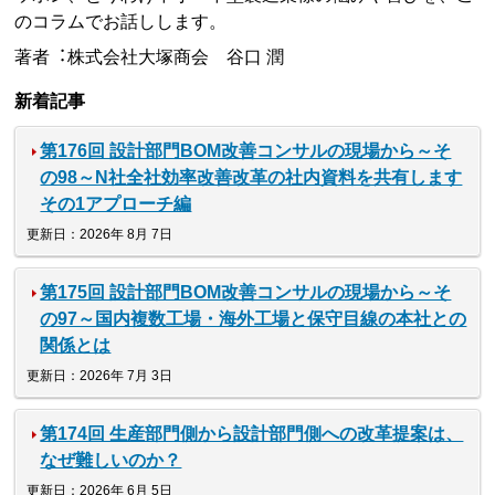
のコラムでお話しします。
著者︓株式会社大塚商会 谷口 潤
新着記事
第176回 設計部門BOM改善コンサルの現場から～そ
の98～N社全社効率改善改革の社内資料を共有します
その1アプローチ編
更新日：2026年 8月 7日
第175回 設計部門BOM改善コンサルの現場から～そ
の97～国内複数工場・海外工場と保守目線の本社との
関係とは
更新日：2026年 7月 3日
第174回 生産部門側から設計部門側への改革提案は、
なぜ難しいのか？
更新日：2026年 6月 5日