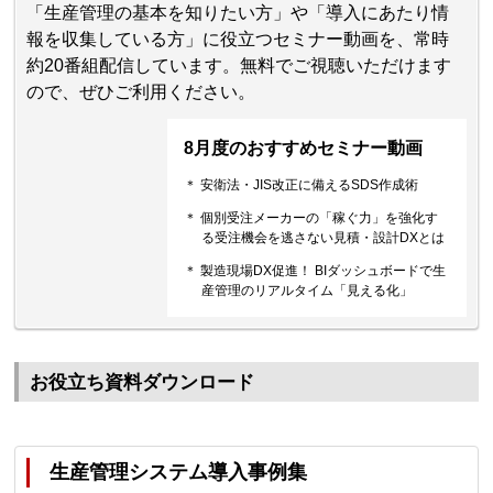
「生産管理の基本を知りたい方」や「導入にあたり情
報を収集している方」に役立つセミナー動画を、常時
約20番組配信しています。無料でご視聴いただけます
ので、ぜひご利用ください。
8月度のおすすめセミナー動画
＊ 安衛法・JIS改正に備えるSDS作成術
＊ 個別受注メーカーの「稼ぐ力」を強化す
る受注機会を逃さない見積・設計DXとは
＊ 製造現場DX促進！ BIダッシュボードで生
産管理のリアルタイム「見える化」
お役立ち資料ダウンロード
生産管理システム導入事例集