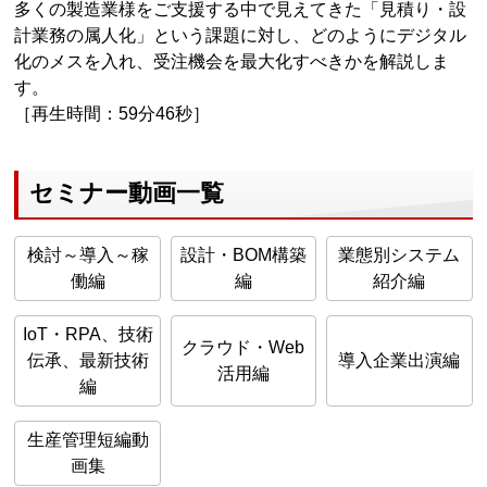
多くの製造業様をご支援する中で見えてきた「見積り・設
計業務の属人化」という課題に対し、どのようにデジタル
化のメスを入れ、受注機会を最大化すべきかを解説しま
す。
［再生時間：59分46秒］
セミナー動画一覧
検討～導入～稼
設計・BOM構築
業態別システム
働編
編
紹介編
IoT・RPA、技術
クラウド・Web
伝承、最新技術
導入企業出演編
活用編
編
生産管理短編動
画集