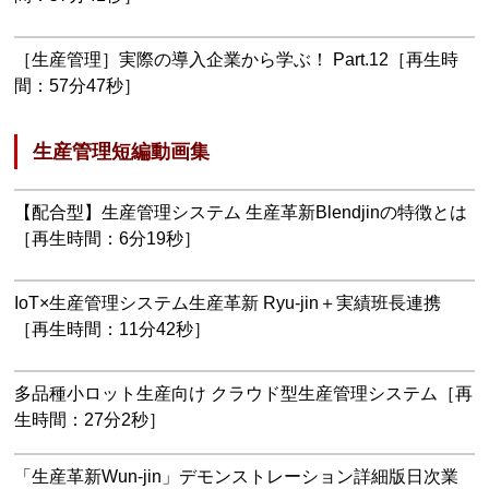
［生産管理］実際の導入企業から学ぶ！ Part.12［再生時
間：57分47秒］
生産管理短編動画集
【配合型】生産管理システム 生産革新Blendjinの特徴とは
［再生時間：6分19秒］
IoT×生産管理システム生産革新 Ryu-jin＋実績班長連携
［再生時間：11分42秒］
多品種小ロット生産向け クラウド型生産管理システム［再
生時間：27分2秒］
「生産革新Wun-jin」デモンストレーション詳細版日次業