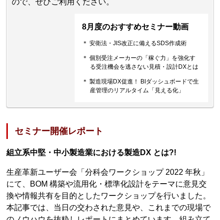
ので、ぜひご利用ください。
8月度のおすすめセミナー動画
＊ 安衛法・JIS改正に備えるSDS作成術
＊ 個別受注メーカーの「稼ぐ力」を強化す
る受注機会を逃さない見積・設計DXとは
＊ 製造現場DX促進！ BIダッシュボードで生
産管理のリアルタイム「見える化」
セミナー開催レポート
組立系中堅・中小製造業における製造DX とは?!
生産革新ユーザー会「分科会ワークショップ 2022 年秋」
にて、BOM 構築や流用化・標準化設計をテーマに意見交
換や情報共有を目的としたワークショップを行いました。
本記事では、当日の交わされた意見や、これまでの現場で
のノウハウを抜粋しレポートにまとめています。組み立て