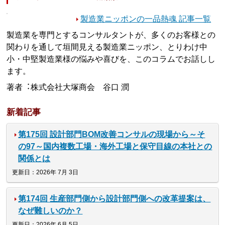
製造業ニッポンの一品熱魂 記事一覧
製造業を専門とするコンサルタントが、多くのお客様との
関わりを通して垣間見える製造業ニッポン、とりわけ中
小・中堅製造業様の悩みや喜びを、このコラムでお話しし
ます。
著者︓株式会社大塚商会 谷口 潤
新着記事
第175回 設計部門BOM改善コンサルの現場から～そ
の97～国内複数工場・海外工場と保守目線の本社との
関係とは
更新日：2026年 7月 3日
第174回 生産部門側から設計部門側への改革提案は、
なぜ難しいのか？
更新日：2026年 6月 5日