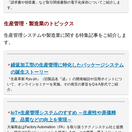
「請求書や領収書」など取引関係書類の電子化保存についてご紹介しま
す。
生産管理・製造業のトピックス
生産管理システムや製造業に関する特集記事をご紹介しま
す。
繰返加工型の生産管理に特化したパッケージシステム
の誕生ストーリー
『生産革新 Ryu-jin』（旧製品名『遉』）の開発秘話や活用ポイントにつ
いて、オンラインセミナーを実施。その発言の要旨をQ＆A形式でご紹
介。
IoT×生産管理システムのすすめ ～生産性や原価精
度、品質などの向上を実現～
大塚商会はFactory Automation（FA）を取り扱うテクノシステム社と提携