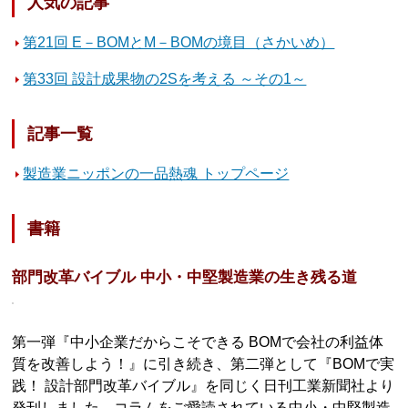
人気の記事
第21回 E－BOMとM－BOMの境目（さかいめ）
第33回 設計成果物の2Sを考える ～その1～
記事一覧
製造業ニッポンの一品熱魂 トップページ
書籍
部門改革バイブル 中小・中堅製造業の生き残る道
第一弾『中小企業だからこそできる BOMで会社の利益体
質を改善しよう！』に引き続き、第二弾として『BOMで実
践！ 設計部門改革バイブル』を同じく日刊工業新聞社より
発刊しました。コラムをご愛読されている中小・中堅製造