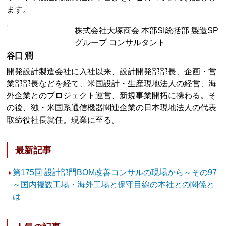
ます。
株式会社大塚商会 本部SI統括部 製造SP
グループ コンサルタント
谷口 潤
開発設計製造会社に入社以来、設計開発部部長、企画・営
業部部長などを経て、米国設計・生産現地法人の経営、海
外企業とのプロジェクト運営、新規事業開拓に携わる。そ
の後、独・米国系通信機器関連企業の日本現地法人の代表
取締役社長就任。現業に至る。
最新記事
第175回 設計部門BOM改善コンサルの現場から～その97
～国内複数工場・海外工場と保守目線の本社との関係と
は