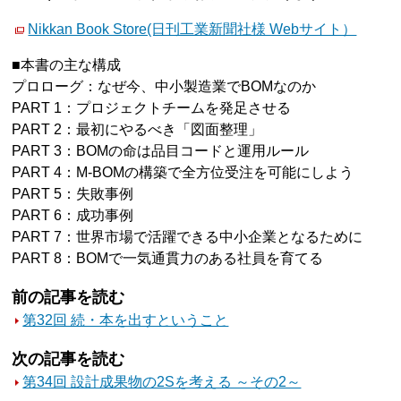
Nikkan Book Store(日刊工業新聞社様 Webサイト）
■本書の主な構成
プロローグ：なぜ今、中小製造業でBOMなのか
PART 1：プロジェクトチームを発足させる
PART 2：最初にやるべき「図面整理」
PART 3：BOMの命は品目コードと運用ルール
PART 4：M-BOMの構築で全方位受注を可能にしよう
PART 5：失敗事例
PART 6：成功事例
PART 7：世界市場で活躍できる中小企業となるために
PART 8：BOMで一気通貫力のある社員を育てる
前の記事を読む
第32回 続・本を出すということ
次の記事を読む
第34回 設計成果物の2Sを考える ～その2～