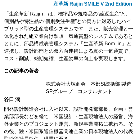
産革新 Raijin SMILE V 2nd Edition
「生産革新 Raijin」は、標準品や規格品の“繰返生産”と、
個別品や特注品の“個別受注生産”との両方に対応したハイ
ブリッド型の生産管理システムです。また、販売管理と一
体化された組立業向け製販一気通貫型のシステムであると
ともに、部品構成表管理システム「生産革新 Bom-jin」と
連携し、設計部門との双方向連携による真の一気通貫で、
コスト削減、納期短縮、生産効率の向上を実現します。
この記事の著者
株式会社大塚商会 本部SI統括部 製造
SPグループ コンサルタント
谷口 潤
開発設計製造会社に入社以来、設計開発部部長、企画・営
業部部長などを経て、米国設計・生産現地法人の経営、海
外企業とのプロジェクト運営、新規事業開拓に携わる。そ
の後、独・米国系通信機器関連企業の日本現地法人の代表
取締役社長就任。現業に至る。