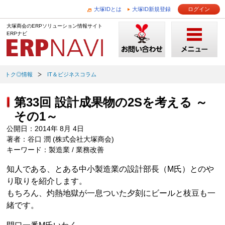
大塚IDとは
大塚ID新規登録
ログイン
大塚商会のERPソリューション情報サイト
ERPナビ
トク◎情報
IT＆ビジネスコラム
第33回 設計成果物の2Sを考える ～
その1～
公開日：2014年 8月 4日
著者：谷口 潤 (株式会社大塚商会)
キーワード：製造業 / 業務改善
知人である、とある中小製造業の設計部長（M氏）とのや
り取りを紹介します。
もちろん、灼熱地獄が一息ついた夕刻にビールと枝豆も一
緒です。