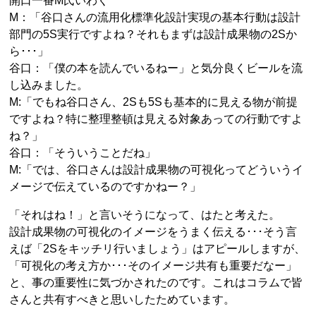
開口一番M氏いわく
M：「谷口さんの流用化標準化設計実現の基本行動は設計
部門の5S実行ですよね？それもまずは設計成果物の2Sか
ら･･･」
谷口：「僕の本を読んでいるねー」と気分良くビールを流
し込みました。
M:「でもね谷口さん、2Sも5Sも基本的に見える物が前提
ですよね？特に整理整頓は見える対象あっての行動ですよ
ね？」
谷口：「そういうことだね」
M:「では、谷口さんは設計成果物の可視化ってどういうイ
メージで伝えているのですかねー？」
「それはね！」と言いそうになって、はたと考えた。
設計成果物の可視化のイメージをうまく伝える･･･そう言
えば「2Sをキッチリ行いましょう」はアピールしますが、
「可視化の考え方か･･･そのイメージ共有も重要だなー」
と、事の重要性に気づかされたのです。これはコラムで皆
さんと共有すべきと思いしたためています。