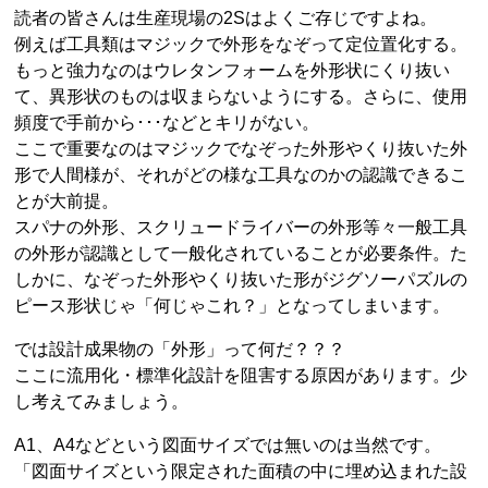
読者の皆さんは生産現場の2Sはよくご存じですよね。
例えば工具類はマジックで外形をなぞって定位置化する。
もっと強力なのはウレタンフォームを外形状にくり抜い
て、異形状のものは収まらないようにする。さらに、使用
頻度で手前から･･･などとキリがない。
ここで重要なのはマジックでなぞった外形やくり抜いた外
形で人間様が、それがどの様な工具なのかの認識できるこ
とが大前提。
スパナの外形、スクリュードライバーの外形等々一般工具
の外形が認識として一般化されていることが必要条件。た
しかに、なぞった外形やくり抜いた形がジグソーパズルの
ピース形状じゃ「何じゃこれ？」となってしまいます。
では設計成果物の「外形」って何だ？？？
ここに流用化・標準化設計を阻害する原因があります。少
し考えてみましょう。
A1、A4などという図面サイズでは無いのは当然です。
「図面サイズという限定された面積の中に埋め込まれた設