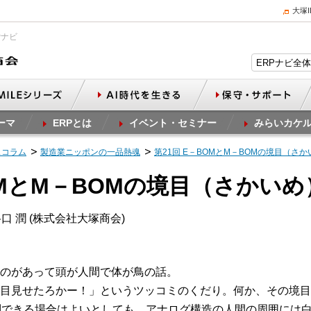
大塚
Pナビ
ーマ
ERPとは
イベント・セミナー
みらいカケ
スコラム
製造業ニッポンの一品熱魂
第21回 E－BOMとM－BOMの境目（さ
OMとM－BOMの境目（さかいめ
口 潤 (株式会社大塚商会)
のがあって頭が人間で体が鳥の話。
目見せたろかー！」というツッコミのくだり。何か、その境目、
別できる場合はよいとしても、アナログ構造の人間の周囲には