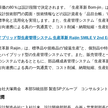
原価の80％は設計段階で決定されます。「生産革新 Bom-jin
設計技術部門の図面・技術情報などの設計資産を「品目台帳」
標準化と流用化を実現します。また、生産管理システム「生産革新 
方向連携による真の一気通貫で、コスト削減・納期短縮・生産
ブリッド型生産管理システム 生産革新 Raijin SMILE V 2nd Edi
産革新 Raijin」は、標準品や規格品の“繰返生産”と、個別品や
たハイブリッド型の生産管理システムです。また、販売管理と
のシステムであるとともに、部品構成表管理システム「生産革新 B
方向連携による真の一気通貫で、コスト削減、納期短縮、生産
会社大塚商会 本部SI統括部 製造SPグループ コンサルタント
 潤
設計製造会社に入社以来、設計開発部部長、企画・営業部部長