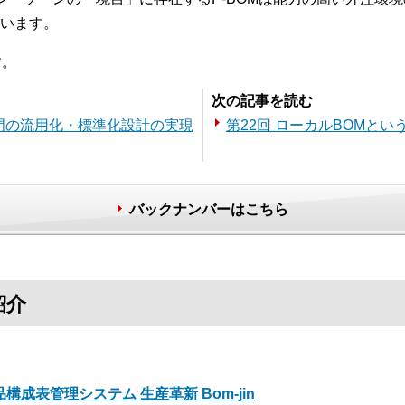
います。
す。
次の記事を読む
部門の流用化・標準化設計の実現
第22回 ローカルBOMとい
バックナンバーはこちら
紹介
品構成表管理システム 生産革新 Bom-jin