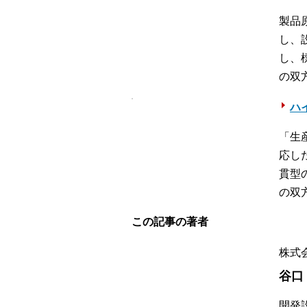
製品
し、
し、
の双
ハイ
「生
応し
貫型
の双
この記事の著者
株式
谷口
開発