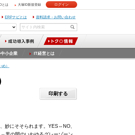
ログイン
IDとは
大塚ID新規登録
ERPナビとは
資料請求・お問い合わせ
ル中小企業
IT経営とは
かいめ）
）
印刷する
妙にそそられます。YES⇔NO、
白⇔黒の間のいわゆるグレーゾーン