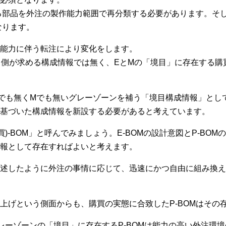
いる部品を外注の製作能力範囲で再分類する必要があります。そ
なります。
能力に伴う転注により変化をします。
ring）側が求める構成情報では無く、EとMの「境目」に存在す
でも無くMでも無いグレーゾーンを補う「境目構成情報」とし
基づいた構成情報を新設する必要があると考えています。
g=購買)-BOM」と呼んでみましょう。E-BOMの設計意図とP-
報として存在すればよいと考えます。
述したように外注の事情に応じて、迅速にかつ自由に組み換え
上げという側面からも、購買の実態に合致したP-BOMはその
いグレーゾーンの「境目」に存在するP-BOMは能力の高い外注