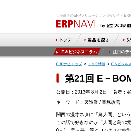
大塚商会のERPソリューション情報サイト ER
IT＆ビジネスコラム
注目のテ
ERPナビ トップ
トク◎情報
IT＆ビジネ
第21回 E－B
公開日：2013年 8月 2日
著者：谷
キーワード：製造業 / 業務改善
関西の漫才ネタに「鳥人間」という
この話で好きなのが「人間と鳥の境
0⇔1、善⇔悪 等々ロジカルに峻