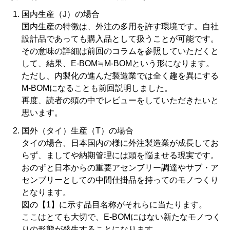
国内生産（J）の場合
国内生産の特徴は、外注の多用を許す環境です。自社
設計品であっても購入品として扱うことが可能です。
その意味の詳細は前回のコラムを参照していただくと
して、結果、E-BOM≒M-BOMという形になります。
ただし、内製化の進んだ製造業では全く趣を異にする
M-BOMになることも前回説明しました。
再度、読者の頭の中でレビューをしていただきたいと
思います。
国外（タイ）生産（T）の場合
タイの場合、日本国内の様に外注製造業が成長してお
らず、ましてや納期管理には頭を悩ませる現実です。
おのずと日本からの重要アセンブリー調達やサブ・ア
センブリーとしての中間仕掛品を持ってのモノつくり
となります。
図の【1】に示す品目名称がそれらに当たります。
ここはとても大切で、E-BOMにはない新たなモノつく
りの形態が発生することになります。