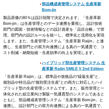
部品構成表管理システム 生産革新
Bom-jin
製品原価の80％は設計段階で決定されます。「生産革新
Bom-jin」は生産管理とのデータ連携を重視し、設計技術
部門の図面・技術情報などの設計資産を「品目台帳」で管
理。部門内の設計ルールを統一し、標準化と流用化を実現
します。また、生産管理システム「生産革新 Raijin」と連
携し、生産部門との双方向連携による真の一気通貫で、コ
スト削減・納期短縮・生産効率の向上を実現します。
ハイブリッド型生産管理システム 生
産革新 Raijin SMILE V 2nd Edition
「生産革新 Raijin」は、標準品や規格品の“繰返生産”と、
個別品や特注品の“個別受注生産”との両方に対応したハイ
ブリッド型の生産管理システムです。また、販売管理と一
体化された組立業向け製販一気通貫型のシステムであると
ともに、部品構成表管理システム「生産革新 Bom-jin」と
連携し、設計部門との双方向連携による真の一気通貫で、