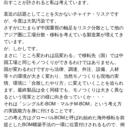
出すことが許されると私は考えています。
直近の話題としてことを欠かないチャイナ・リスクです
が、今度は大気汚染です。
さすがにたまらず中国重視の軸足をリスク分散として他の
アジア圏に工場分散・移転を考えている製造業が増えてき
ています。
が、しかしです。
まさに「ところ変われば品変わる」で移転先（国）では中
国工場と同じモノつくりができるわけではありません。
国が変わるわけですから法律、調達、外注、設備、人材
等々の環境が大きく変わり、当然モノつくりも現地の実
情、環境に「合致したやり方」に変えていくことを迫られ
ます。最終製品は全く同様でも、モノつくりは大きく異な
るという現実とどの様に向き合っていくか・・・
それは「シングルE-BOM・マルチM-BOM」という考え方
の実践能力を身に付けることです。
この考え方はグローバルBOMと呼ばれ始めた海外移転を前
提としたBOM構築手法の一環に位置付けされるもので、例