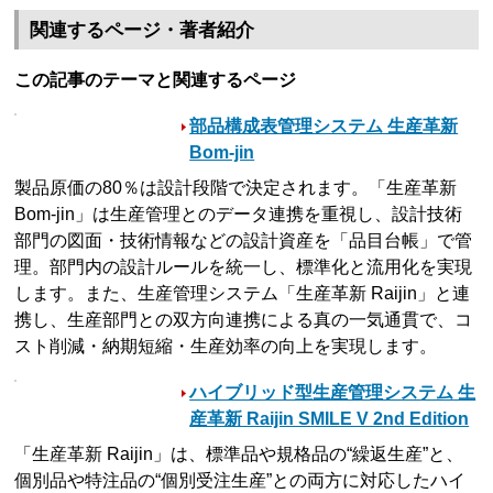
関連するページ・著者紹介
この記事のテーマと関連するページ
部品構成表管理システム 生産革新
Bom-jin
製品原価の80％は設計段階で決定されます。「生産革新
Bom-jin」は生産管理とのデータ連携を重視し、設計技術
部門の図面・技術情報などの設計資産を「品目台帳」で管
理。部門内の設計ルールを統一し、標準化と流用化を実現
します。また、生産管理システム「生産革新 Raijin」と連
携し、生産部門との双方向連携による真の一気通貫で、コ
スト削減・納期短縮・生産効率の向上を実現します。
ハイブリッド型生産管理システム 生
産革新 Raijin SMILE V 2nd Edition
「生産革新 Raijin」は、標準品や規格品の“繰返生産”と、
個別品や特注品の“個別受注生産”との両方に対応したハイ