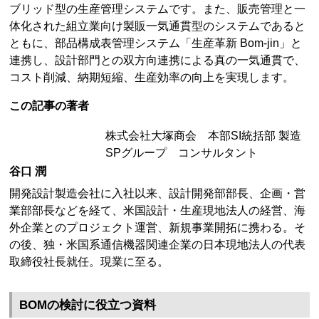
ブリッド型の生産管理システムです。また、販売管理と一
体化された組立業向け製販一気通貫型のシステムであると
ともに、部品構成表管理システム「生産革新 Bom-jin」と
連携し、設計部門との双方向連携による真の一気通貫で、
コスト削減、納期短縮、生産効率の向上を実現します。
この記事の著者
株式会社大塚商会 本部SI統括部 製造
SPグループ コンサルタント
谷口 潤
開発設計製造会社に入社以来、設計開発部部長、企画・営
業部部長などを経て、米国設計・生産現地法人の経営、海
外企業とのプロジェクト運営、新規事業開拓に携わる。そ
の後、独・米国系通信機器関連企業の日本現地法人の代表
取締役社長就任。現業に至る。
BOMの検討に役立つ資料