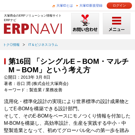
大塚IDとは
大塚ID新規登録
ログイン
大塚商会のERPソリューション情報サイト
ERPナビ
トク◎情報
IT＆ビジネスコラム
第16回 「シングルE－BOM・マルチ
M－BOM」という考え方
公開日：2013年 3月 8日
著者：谷口 潤 (株式会社大塚商会)
キーワード：製造業 / 業務改善
流用化・標準化設計の実現により世界標準の設計成果物と
してE-BOMを構築できる設計部門。
そして、そのE-BOMをベースにモノつくり情報を付加した
M-BOMを構築し、高効率設計、生産を実践する中小・中
堅製造業となって、初めてグローバル化への第一歩を踏み