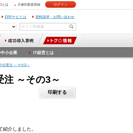
ログイン
IDとは
大塚ID新規登録
ERPナビとは
資料請求・お問い合わせ
ル中小企業
IT経営とは
方位受注 ～その3～
注 ～その3～
印刷する
て紹介しました。