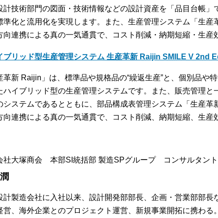
設計技術部門の図面・技術情報などの設計資産を「品目台帳」
標準化と流用化を実現します。また、生産管理システム「生産革新 
方向連携による真の一気通貫で、コスト削減・納期短縮・生産
ブリッド型生産管理システム 生産革新 Raijin SMILE V 2nd Edi
産革新 Raijin」は、標準品や規格品の“繰返生産”と、個別品や
たハイブリッド型の生産管理システムです。また、販売管理と
のシステムであるとともに、部品構成表管理システム「生産革新 B
方向連携による真の一気通貫で、コスト削減、納期短縮、生産
会社大塚商会 本部SI統括部 製造SPグループ コンサルタント
 潤
設計製造会社に入社以来、設計開発部部長、企画・営業部部長
経営、海外企業とのプロジェクト運営、新規事業開拓に携わる