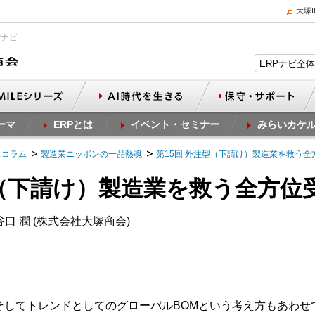
大塚
Pナビ
ーマ
ERPとは
イベント・セミナー
みらいカケ
スコラム
製造業ニッポンの一品熱魂
第15回 外注型（下請け）製造業を救う全
型（下請け）製造業を救う全方位受
口 潤 (株式会社大塚商会)
、そしてトレンドとしてのグローバルBOMという考え方もあわせ