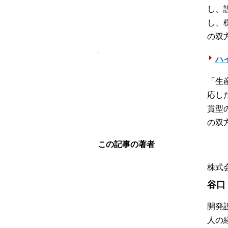
し、
し、
の双
ハイ
「生
応し
貫型
の双
この記事の著者
株式
谷口
開発
人の