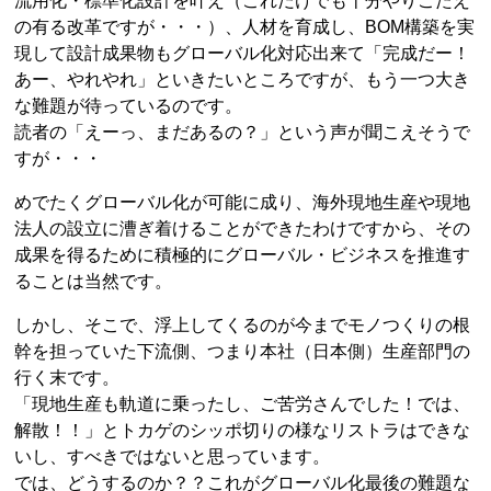
流用化・標準化設計を叶え（これだけでも十分やりごたえ
の有る改革ですが・・・）、人材を育成し、BOM構築を実
現して設計成果物もグローバル化対応出来て「完成だー！
あー、やれやれ」といきたいところですが、もう一つ大き
な難題が待っているのです。
読者の「えーっ、まだあるの？」という声が聞こえそうで
すが・・・
めでたくグローバル化が可能に成り、海外現地生産や現地
法人の設立に漕ぎ着けることができたわけですから、その
成果を得るために積極的にグローバル・ビジネスを推進す
ることは当然です。
しかし、そこで、浮上してくるのが今までモノつくりの根
幹を担っていた下流側、つまり本社（日本側）生産部門の
行く末です。
「現地生産も軌道に乗ったし、ご苦労さんでした！では、
解散！！」とトカゲのシッポ切りの様なリストラはできな
いし、すべきではないと思っています。
では、どうするのか？？これがグローバル化最後の難題な