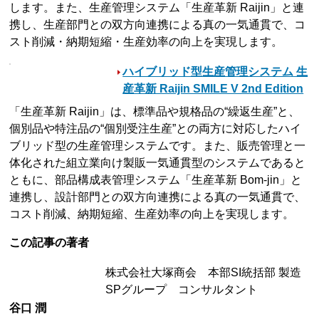
します。また、生産管理システム「生産革新 Raijin」と連
携し、生産部門との双方向連携による真の一気通貫で、コ
スト削減・納期短縮・生産効率の向上を実現します。
ハイブリッド型生産管理システム 生
産革新 Raijin SMILE V 2nd Edition
「生産革新 Raijin」は、標準品や規格品の“繰返生産”と、
個別品や特注品の“個別受注生産”との両方に対応したハイ
ブリッド型の生産管理システムです。また、販売管理と一
体化された組立業向け製販一気通貫型のシステムであると
ともに、部品構成表管理システム「生産革新 Bom-jin」と
連携し、設計部門との双方向連携による真の一気通貫で、
コスト削減、納期短縮、生産効率の向上を実現します。
この記事の著者
株式会社大塚商会 本部SI統括部 製造
SPグループ コンサルタント
谷口 潤