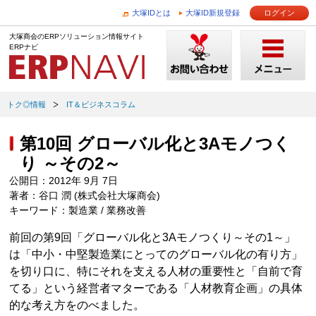
大塚IDとは
大塚ID新規登録
ログイン
大塚商会のERPソリューション情報サイト
ERPナビ
トク◎情報
IT＆ビジネスコラム
第10回 グローバル化と3Aモノつく
り ～その2～
公開日：2012年 9月 7日
著者：谷口 潤 (株式会社大塚商会)
キーワード：製造業 / 業務改善
前回の第9回「グローバル化と3Aモノつくり～その1～」
は「中小・中堅製造業にとってのグローバル化の有り方」
を切り口に、特にそれを支える人材の重要性と「自前で育
てる」という経営者マターである「人材教育企画」の具体
的な考え方をのべました。