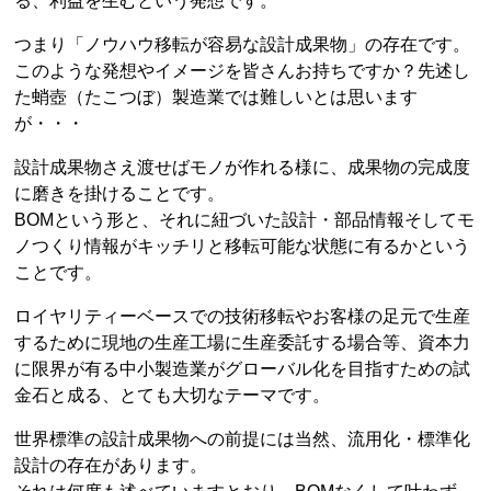
る、利益を生むという発想です。
つまり「ノウハウ移転が容易な設計成果物」の存在です。
このような発想やイメージを皆さんお持ちですか？先述し
た蛸壺（たこつぼ）製造業では難しいとは思います
が・・・
設計成果物さえ渡せばモノが作れる様に、成果物の完成度
に磨きを掛けることです。
BOMという形と、それに紐づいた設計・部品情報そしてモ
ノつくり情報がキッチリと移転可能な状態に有るかという
ことです。
ロイヤリティーベースでの技術移転やお客様の足元で生産
するために現地の生産工場に生産委託する場合等、資本力
に限界が有る中小製造業がグローバル化を目指すための試
金石と成る、とても大切なテーマです。
世界標準の設計成果物への前提には当然、流用化・標準化
設計の存在があります。