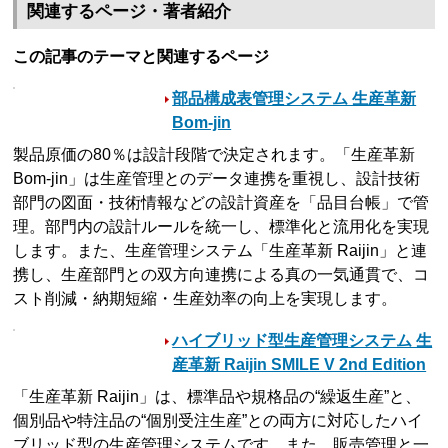
関連するページ・著者紹介
この記事のテーマと関連するページ
部品構成表管理システム 生産革新
Bom-jin
製品原価の80％は設計段階で決定されます。「生産革新
Bom-jin」は生産管理とのデータ連携を重視し、設計技術
部門の図面・技術情報などの設計資産を「品目台帳」で管
理。部門内の設計ルールを統一し、標準化と流用化を実現
します。また、生産管理システム「生産革新 Raijin」と連
携し、生産部門との双方向連携による真の一気通貫で、コ
スト削減・納期短縮・生産効率の向上を実現します。
ハイブリッド型生産管理システム 生
産革新 Raijin SMILE V 2nd Edition
「生産革新 Raijin」は、標準品や規格品の“繰返生産”と、
個別品や特注品の“個別受注生産”との両方に対応したハイ
ブリッド型の生産管理システムです。また、販売管理と一