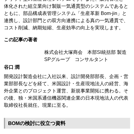
体化された組立業向け製販一気通貫型のシステムであると
ともに、部品構成表管理システム「生産革新 Bom-jin」と
連携し、設計部門との双方向連携による真の一気通貫で、
コスト削減、納期短縮、生産効率の向上を実現します。
この記事の著者
株式会社大塚商会 本部SI統括部 製造
SPグループ コンサルタント
谷口 潤
開発設計製造会社に入社以来、設計開発部部長、企画・営
業部部長などを経て、米国設計・生産現地法人の経営、海
外企業とのプロジェクト運営、新規事業開拓に携わる。そ
の後、独・米国系通信機器関連企業の日本現地法人の代表
取締役社長就任。現業に至る。
BOMの検討に役立つ資料