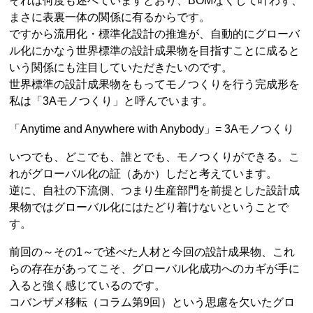
それは何度も述べていますとおり、BOMなくして叶わず、
まさに表裏一体の関係に有るからです。
ですから流用化・標準化設計の推進が、自動的にグローバ
ル化にかなう世界標準の設計成果物を目指すことに成ると
いう関係にも注目していただきたいのです。
世界標準の設計成果物をもってモノつくりを行う完成形を
私は「3Aモノつくり」と呼んでいます。
「Anytime and Anywhere with Anybody」= 3Aモノつくり
いつでも、どこでも、誰とでも、モノつくりができる。こ
れがグローバル化の証（あか）しだと考えています。
逆に、自社の下流側、つまり生産部門を前提とした設計成
果物ではグローバル化にはたどり着けないということで
す。
前回の～その1～で述べた人材と今回の設計成果物、これ
らの存在があってこそ、グローバル化成功へのカギが手に
入ると強く感じているのです。
コバンザメ移転（コラム第9回）という思慮を欠いたグロ