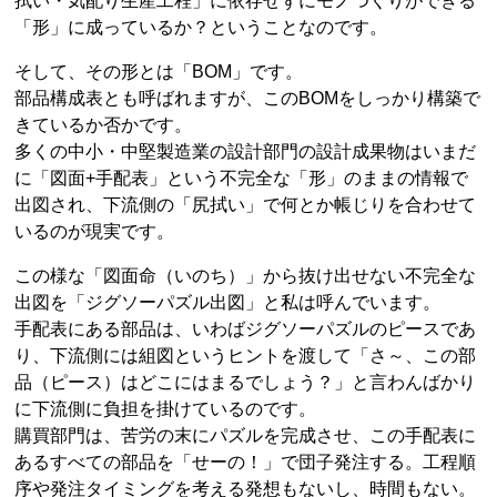
拭い・気配り生産工程」に依存せずにモノつくりができる
「形」に成っているか？ということなのです。
そして、その形とは「BOM」です。
部品構成表とも呼ばれますが、このBOMをしっかり構築で
きているか否かです。
多くの中小・中堅製造業の設計部門の設計成果物はいまだ
に「図面+手配表」という不完全な「形」のままの情報で
出図され、下流側の「尻拭い」で何とか帳じりを合わせて
いるのが現実です。
この様な「図面命（いのち）」から抜け出せない不完全な
出図を「ジグソーパズル出図」と私は呼んでいます。
手配表にある部品は、いわばジグソーパズルのピースであ
り、下流側には組図というヒントを渡して「さ～、この部
品（ピース）はどこにはまるでしょう？」と言わんばかり
に下流側に負担を掛けているのです。
購買部門は、苦労の末にパズルを完成させ、この手配表に
あるすべての部品を「せーの！」で団子発注する。工程順
序や発注タイミングを考える発想もないし、時間もない。