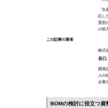
「生
応し
貫型
の双
この記事の著者
株式
谷口
開発
人の
企業
BOMの検討に役立つ資