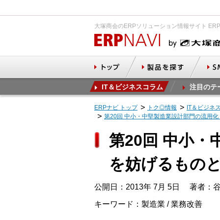
大塚商会のERPソリューション情報サイト ER
IT＆ビジネスコラム
注目のテ
ERPナビ トップ
トク◎情報
IT＆ビジネ
第20回 中小・中堅製造業設計部門の流用
第20回 中小
を妨げるものと
公開日：2013年 7月 5日
著者：谷
キーワード：製造業 / 業務改善