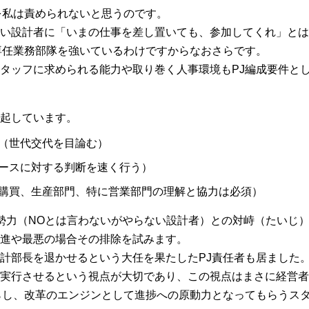
を私は責められないと思うのです。
い設計者に「いまの仕事を差し置いても、参加してくれ」とは
専任業務部隊を強いているわけですからなおさらです。
タッフに求められる能力や取り巻く人事環境もPJ編成要件と
起しています。
（世代交代を目論む）
ースに対する判断を速く行う）
購買、生産部門、特に営業部門の理解と協力は必須）
勢力（NOとは言わないがやらない設計者）との対峙（たいじ）
進や最悪の場合その排除を試みます。
計部長を退かせるという大任を果たしたPJ責任者も居ました
実行させるという視点が大切であり、この視点はまさに経営者
らし、改革のエンジンとして進捗への原動力となってもらうス