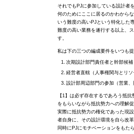
それでもPJに参加している設計者
何のためにここに居るのかわからな
いう難度の高いPJという特化した
難度の高い業務を遂行する以上、ス
す。
私は下の三つの編成要件をいつも提
次期設計部門責任者と幹部候補
経営者直轄（人事権関与とリソ
設計部周辺部門の参加（営業、
【1】は必ず存在するであろう抵抗
をもらいながら抵抗勢力への理解促
実際に抵抗勢力の権化であった現設
者自身に、その設計環境を自ら改革
同時にPJにモチベーションをもた