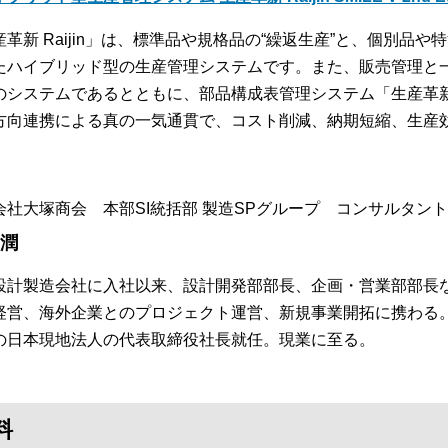
産革新 Raijin」は、標準品や規格品の“繰返生産”と、個別品や
たハイブリッド型の生産管理システムです。また、販売管理と
のシステムであるとともに、部品構成表管理システム「生産革新 B
方向連携による真の一気通貫で、コスト削減、納期短縮、生産
会社大塚商会 本部SI統括部 製造SPグループ コンサルタント
 潤
設計製造会社に入社以来、設計開発部部長、企画・営業部部長
経営、海外企業とのプロジェクト運営、新規事業開拓に携わる
の日本現地法人の代表取締役社長就任。現業に至る。
料