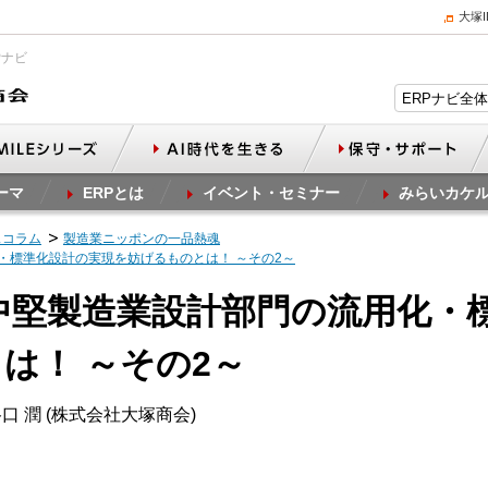
大塚
Pナビ
ーマ
ERPとは
イベント・セミナー
みらいカケ
スコラム
製造業ニッポンの一品熱魂
化・標準化設計の実現を妨げるものとは！ ～その2～
・中堅製造業設計部門の流用化・
は！ ～その2～
口 潤 (株式会社大塚商会)