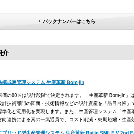
バックナンバーはこちら
紹介
品構成表管理システム 生産革新 Bom-jin
原価の80％は設計段階で決定されます。「生産革新 Bom-jin
設計技術部門の図面・技術情報などの設計資産を「品目台帳」
標準化と流用化を実現します。また、生産管理システム「生産革新 
方向連携による真の一気通貫で、コスト削減・納期短縮・生産
ブリッド型生産管理システム 生産革新 Raijin SMILE V 2nd Edi