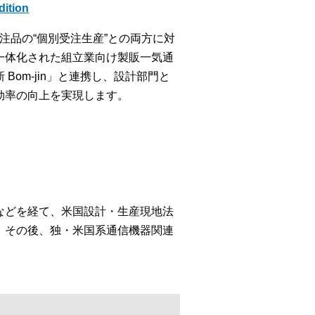
tion
特注品の“個別受注生産”との両方に対
一体化された組立業向け製販一気通
om-jin」と連携し、設計部門と
効率の向上を実現します。
などを経て、米国設計・生産現地法
。その後、独・米国系通信機器関連