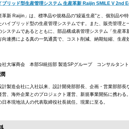
ブリッド型生産管理システム 生産革新 Raijin SMILE V 2nd Edi
産革新 Raijin」は、標準品や規格品の“繰返生産”と、個別品や
たハイブリッド型の生産管理システムです。また、販売管理と
のシステムであるとともに、部品構成表管理システム「生産革新 B
方向連携による真の一気通貫で、コスト削減、納期短縮、生産
会社大塚商会 本部SI統括部 製造SPグループ コンサルタント
 潤
設計製造会社に入社以来、設計開発部部長、企画・営業部部長
経営、海外企業とのプロジェクト運営、新規事業開拓に携わる
の日本現地法人の代表取締役社長就任。現業に至る。
料