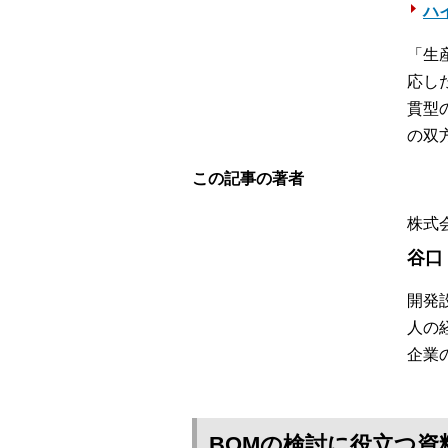
ハイ
「生
応し
貫型
の双
この記事の著者
株式
谷口
開発
人の
企業
BOMの検討に役立つ資