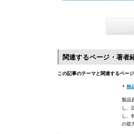
関連するページ・著者
この記事のテーマと関連するページ
部
製品
し、
し、
の双