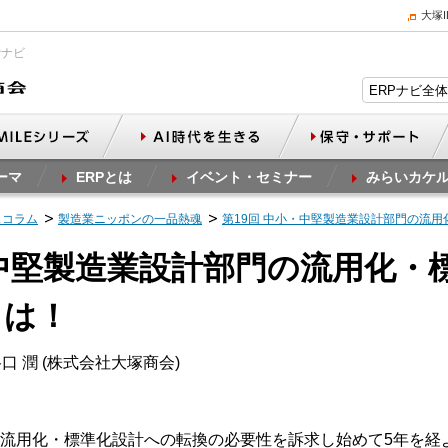
大塚
Pナビ
ーマ
ERPとは
イベント・セミナー
みらいカケ
スコラム
製造業ニッポンの一品熱魂
第19回 中小・中堅製造業設計部門の流
・中堅製造業設計部門の流用化・
とは！
口 潤 (株式会社大塚商会)
流用化・標準化設計への転換の必要性を訴求し始めて5年を経