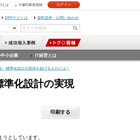
ログイン
IDとは
大塚ID新規登録
ERPナビとは
資料請求・お問い合わせ
ル中小企業
IT経営とは
用化・標準化設計の実現を妨げるものとは！
標準化設計の実現
印刷する
ようとしています。