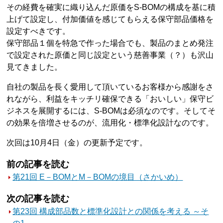
その経費を確実に織り込んだ原価をS-BOMの構成を基に積
上げて設定し、付加価値を感じてもらえる保守部品価格を
設定すべきです。
保守部品１個を特急で作った場合でも、製品のまとめ発注
で設定された原価と同じ設定という慈善事業（？）も沢山
見てきました。
自社の製品を長く愛用して頂いているお客様から感謝をさ
れながら、利益をキッチリ確保できる「おいしい」保守ビ
ジネスを展開するには、S-BOMは必須なのです。そしてそ
の効果を倍増させるのが、流用化・標準化設計なのです。
次回は10月4日（金）の更新予定です。
前の記事を読む
第21回 E－BOMとM－BOMの境目（さかいめ）
次の記事を読む
第23回 構成部品数と標準化設計との関係を考える ～そ