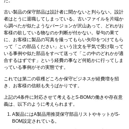
た。
古い製品の保守部品は設計者に聞かないと判らない。設計
者はとうに退職してしまっている。古いファイルを片端か
ら調べたが似たようなバージョンが沢山あって、どれがお
客様の欲している物なのか判断が付かない。挙句の果て
に、お客様に製品の写真を撮ってもらい矢印をつけてもら
って「この部品ください」という注文を平気で受け取って
いる事例や似た部品をすべて送って「この中のどれかが適
合するはずです」という経費の事など何処かに行ってしま
っている事例がその実態です。
これでは第二の収穫どころか保守ビジネスが経費増を招
き、お客様の信頼も失うばかりです。
上記の4条件に対応させて考えるとS-BOMの働きや存在意
義は、以下のように考えられます。
A製品にはA製品用推奨保守部品リストやキットがS-
BOM設定されている。