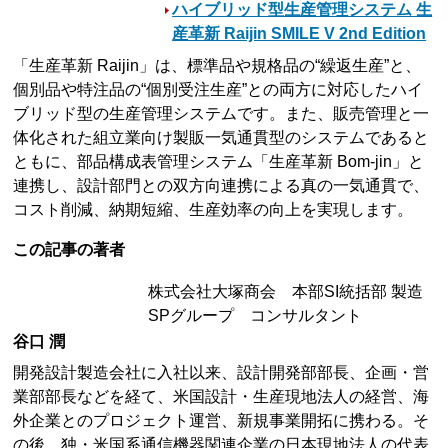
ハイブリッド型生産管理システム 生
産革新 Raijin SMILE V 2nd Edition
「生産革新 Raijin」は、標準品や規格品の“繰返生産”と、
個別品や特注品の“個別受注生産”との両方に対応したハイ
ブリッド型の生産管理システムです。また、販売管理と一
体化された組立業向け製販一気通貫型のシステムであると
ともに、部品構成表管理システム「生産革新 Bom-jin」と
連携し、設計部門との双方向連携による真の一気通貫で、
コスト削減、納期短縮、生産効率の向上を実現します。
この記事の著者
株式会社大塚商会 本部SI統括部 製造
SPグループ コンサルタント
谷口 潤
開発設計製造会社に入社以来、設計開発部部長、企画・営
業部部長などを経て、米国設計・生産現地法人の経営、海
外企業とのプロジェクト運営、新規事業開拓に携わる。そ
の後、独・米国系通信機器関連企業の日本現地法人の代表