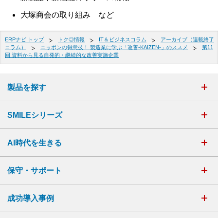
大塚商会の取り組み など
ERPナビ トップ
トク◎情報
IT＆ビジネスコラム
アーカイブ（連載終了
コラム）
ニッポンの得意技！ 製造業に学ぶ「改善-KAIZEN-」のススメ
第11
回 資料から見る自発的・継続的な改善実施企業
製品を探す
SMILEシリーズ
AI時代を生きる
保守・サポート
成功導入事例