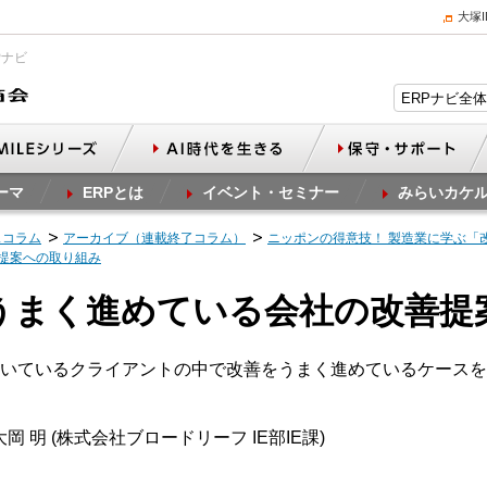
大塚
Pナビ
ーマ
ERPとは
イベント・セミナー
みらいカケ
スコラム
アーカイブ（連載終了コラム）
ニッポンの得意技！ 製造業に学ぶ「改善
善提案への取り組み
をうまく進めている会社の改善
いているクライアントの中で改善をうまく進めているケースを
岡 明 (株式会社ブロードリーフ IE部IE課)