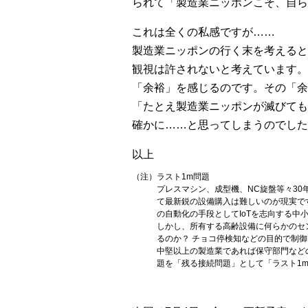
られて「製造業ニッポンこそ、自ら
これは全くの私感ですが……
製造業ニッポンの行く末を考えると
観視は許されないと考えています。
「余裕」を感じるのです。その「余
「たとえ製造業ニッポンが滅びても
確かに……と思ってしまうのでした
以上
（注）ラスト1m問題
プレスマシン、成型機、NC旋盤等々3
て最新鋭の設備購入は難しいのが現実で
の自動化の手段としてIoTを志向する中
しかし、所有する高齢設備に何らかのセン
るのか？ チョコ停検知などの目的で制御
中堅以上の製造業であれば保守部門など
題を「残る接続問題」として「ラスト1