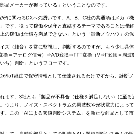
部品メーカーが握っている」ということなのです。
や保守に関わるDXへの誘いです。A、B、C社の共通項はメカ（
」です。従って稼働や保守と直結するテーマであることは理解
上の稼働は仕様を満足できない」という「診断ノウハウ」の保
イズ（雑音）を常に監視し、判断するのですが、もう少し具体
換＝アナログ信号）⇒A/D変換⇒FFT変換（V⇒F変換＝周波
いち）判断」というフローです。
O GOがIoT経由で保守情報として伝達されるわけですから、診
れます。3社とも「製品が不具合（仕様を満足しない）に至る
。つまり、ノイズ・スペクトラムの周波数や形状電力によって
す。この「AIによる閾値判断システム」を新たな商品として
対して、高精度部品としての販売とAI＋閾値判断システムの