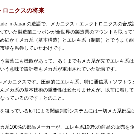
カトロニクスの将来
e in Japanの造語で、メカニクス＋エレクトロニクスの合
o.1といわれていた製造業ニッポンが全世界の製造業のマウントを取
め細かくメカ系（基本構造）とエレキ系（制御）とでうまく組
市場を席巻していたわけです。
う言葉にも機微があって、あくまでもメカ系が先でエレキ系は
いう意味で設計者もメカ系が重用されていた記憶です。
レメカニクスです。圧倒的にエレキ系、特に通信系＋ソフトウ
んメカ系の基本技術の重要性は変わりませんが、以前に増して
なっているのです」とのこと。
を狙っているIoTによる閾値判断システムには一切メカ系部品
カ系100%の部品メーカーが、エレキ系100%の商品の販売を