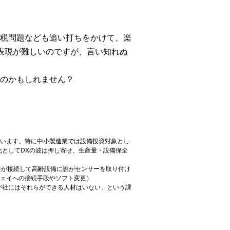
税問題なども追い打ちをかけて、楽
表現が難しいのですが、言い知れぬ
のかもしれません？
ています。特に中小製造業では設備投資対象とし
としてDXの波は押し寄せ、生産量・設備保全
に誰が接続して高齢設備に誰がセンサーを取り付け
ウェイへの接続手段やソフト変更）
が社にはそれらができる人材はいない」という課