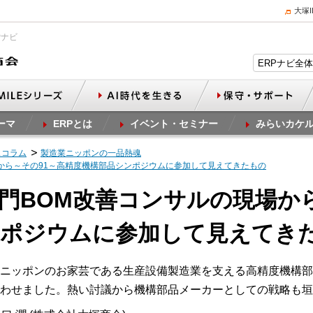
大塚
Pナビ
ーマ
ERPとは
イベント・セミナー
みらいカケ
スコラム
製造業ニッポンの一品熱魂
場から～その91～高精度機構部品シンポジウムに参加して見えてきたもの
計部門BOM改善コンサルの現場か
ンポジウムに参加して見えてき
ニッポンのお家芸である生産設備製造業を支える高精度機構部品
わせました。熱い討議から機構部品メーカーとしての戦略も垣