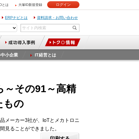
ログイン
IDとは
大塚ID新規登録
ERPナビとは
資料請求・お問い合わせ
ル中小企業
IT経営とは
ら～その91～高精
たもの
メーカー3社が、IoTとメカトロニ
間見ることができました。
印刷する