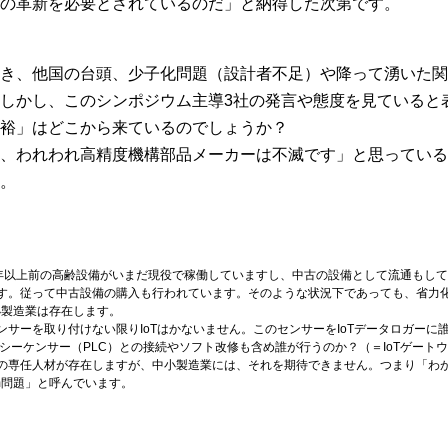
の革新を必要とされているのだ」と納得した次第です。
き、他国の台頭、少子化問題（設計者不足）や降って湧いた関
しかし、このシンポジウム主導3社の発言や態度を見ていると
裕」はどこから来ているのでしょうか？
、われわれ高精度機構部品メーカーは不滅です」と思っている
。
0年以上前の高齢設備がいまだ現役で稼働していますし、中古の設備として流通もし
す。従って中古設備の購入も行われています。そのような状況下であっても、省力化
小製造業は存在します。
サーを取り付けない限りIoTはかないません。このセンサーをIoTデータロガー
シーケンサー（PLC）との接続やソフト改修も含め誰が行うのか？（＝IoTゲート
の専任人材が存在しますが、中小製造業には、それを期待できません。つまり「わ
m問題」と呼んでいます。