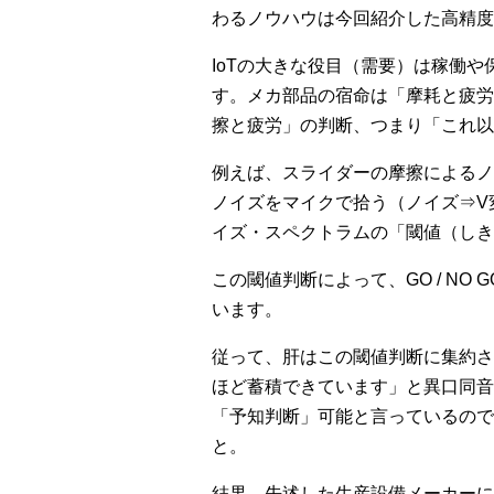
わるノウハウは今回紹介した高精度
IoTの大きな役目（需要）は稼働
す。メカ部品の宿命は「摩耗と疲労
擦と疲労」の判断、つまり「これ以
例えば、スライダーの摩擦によるノ
ノイズをマイクで拾う（ノイズ⇒V変
イズ・スペクトラムの「閾値（しき
この閾値判断によって、GO / N
います。
従って、肝はこの閾値判断に集約さ
ほど蓄積できています」と異口同音
「予知判断」可能と言っているので
と。
結果、先述した生産設備メーカーに