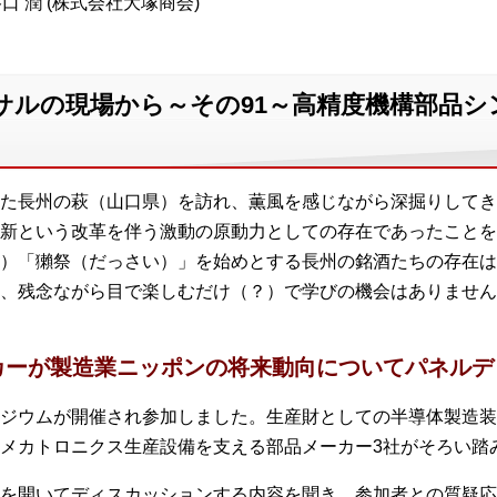
口 潤 (株式会社大塚商会)
サルの現場から～その91～高精度機構部品
た長州の萩（山口県）を訪れ、薫風を感じながら深掘りしてき
新という改革を伴う激動の原動力としての存在であったことを
）「獺祭（だっさい）」を始めとする長州の銘酒たちの存在は
、残念ながら目で楽しむだけ（？）で学びの機会はありません
カーが製造業ニッポンの将来動向についてパネルデ
ジウムが開催され参加しました。生産財としての半導体製造装
メカトロニクス生産設備を支える部品メーカー3社がそろい踏
を開いてディスカッションする内容を聞き、参加者との質疑応