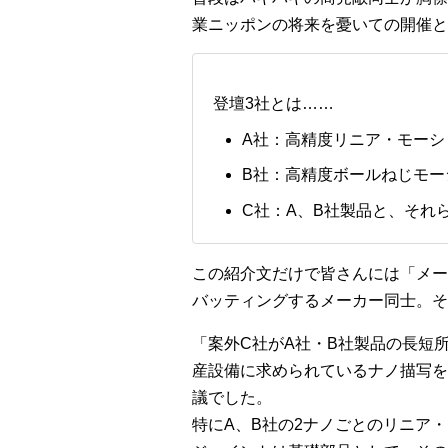
業ニッポンの将来を憂いての開催と
登壇3社とは……
A社：高精度リニア・モーシ
B社：高精度ボールねじモ
C社：A、B社製品と、それ
この紹介文だけで皆さんには「メー
バッティングするメーカー同士。そ
「案外C社がA社・B社製品の長短
産設備に求められているナノ描写を
議でした。
特にA、B社の2ナノごとのリニア