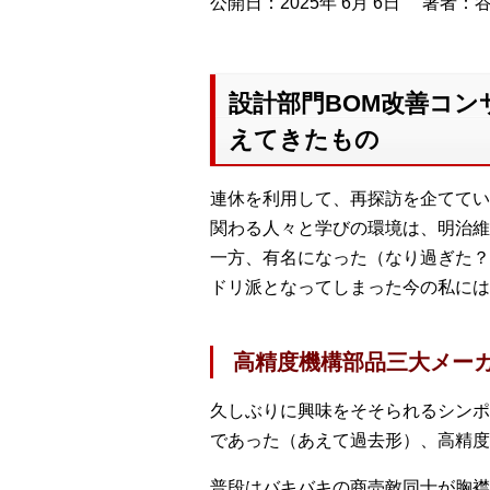
公開日：2025年 6月 6日
著者：谷
設計部門BOM改善コン
えてきたもの
連休を利用して、再探訪を企ててい
関わる人々と学びの環境は、明治維
一方、有名になった（なり過ぎた？
ドリ派となってしまった今の私には
高精度機構部品三大メー
久しぶりに興味をそそられるシンポ
であった（あえて過去形）、高精度
普段はバキバキの商売敵同士が胸襟