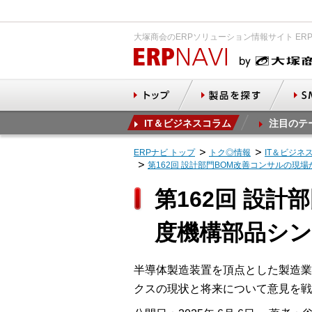
大塚商会のERPソリューション情報サイト ER
IT＆ビジネスコラム
注目のテ
ERPナビ トップ
トク◎情報
IT＆ビジネ
第162回 設計部門BOM改善コンサルの現
第162回 設
度機構部品シ
半導体製造装置を頂点とした製造業
クスの現状と将来について意見を戦