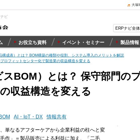
大塚
Pナビ
ム
お役立ち資料
イベント・セミナー
製品情報
部品構成表）とは？ BOM構築の種類や役割、システム導入のメリットを解説
門のプロフィットセンター化で製造業の収益構造を変える
ービスBOM）とは？ 保守部門
業の収益構造を変える
BOM
AI・IoT・DX
情報共有
、単なるアフターケアから企業利益の柱へと変
毛作」＝製品販売による利益に加え、「二毛