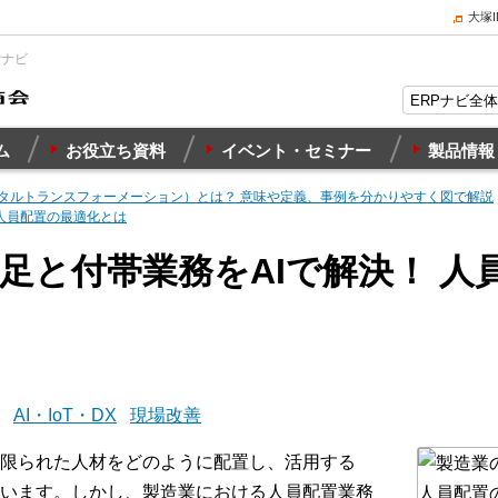
大塚
Pナビ
ム
お役立ち資料
イベント・セミナー
製品情報
ジタルトランスフォーメーション）とは？ 意味や定義、事例を分かりやすく図で解説
 人員配置の最適化とは
足と付帯業務をAIで解決！ 人
AI・IoT・DX
現場改善
限られた人材をどのように配置し、活用する
います。しかし、製造業における人員配置業務