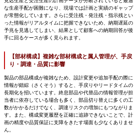
見込生産と受注生産の計画データが分断されていると最適
な生産手配が困難になり、現場では計画と実績のギャップ
が常態化しています。さらに受注残・発注残・指示残とい
った情報がリアルタイムに把握できないため、納期遅延の
予兆を見逃してしまい、結果として顧客への納期回答が後
手に回るケースが多く見られます。
【部材構成】複雑な部材構成と属人管理が、手戻
り・調達・品質に影響
製品の部品構成が複雑なため、設計変更や追加手配の際に
情報が錯綜（さくそう）すると、手戻りやリードタイムの
長期化を招いています。終息部品や代替品の情報管理が担
当者に依存している場合も多く、部品切り替えに多くの工
数がかかるだけでなく、調達リスクの増加にもつながりま
す。また、構成変更履歴を正確に追跡できないことで、計
画の精度や品質保証に支障をきたす場面も少なくありませ
ん。