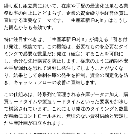
繰り返し組立業において、在庫や手配の最適化は単なる業
務効率の向上にとどまらず、企業の資金繰りや経営体質に
直結する重要なテーマです。「生産革新 Fu-jin」はこうし
た観点からも有効です。
特に注目すべきは、「生産革新 Fu-jin」が備える「引き付
け発注」機能です。この機能は、必要なものを必要なタイ
ミングで必要な数量だけ発注（確定）することを可能に
し、余分な先行購買を防止します。従来のように納期不安
や手配漏れを恐れて過剰に発注してしまうことがなくな
り、結果として余剰在庫の発生を抑制。資金の固定化を防
ぎ、キャッシュフローの改善に直結します。
この仕組みは、時系列で管理される在庫データに加え、購
買リードタイムや製造リードタイムといった要素を加味し
て構築されています。これにより発注のタイミングと数量
が精緻にコントロールされ、無理のない資材供給と安定し
た生産計画が両立されます。