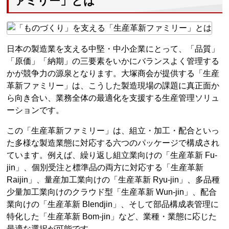
ァミリー」とは
日本の製造業を支える中堅・中小企業にとって、「品質」
「原価」「納期」の三要素をいかにバランスよく管理する
かが競争力の源泉となります。大塚商会が提供する「生産
革新ファミリー」は、こうした製造現場の課題に真正面か
ら向き合い、業務全体の最適化を支援する生産管理ソリュ
ーションです。
この「生産革新ファミリー」は、組立・加工・配合といっ
た多様な製造業態に対応する六つのパッケージで構成され
ています。例えば、繰り返し組立業向けの「生産革新 Fu-
jin」、個別受注と標準品の両方に対応する「生産革新
Raijin」、量産加工業向けの「生産革新 Ryu-jin」、多品種
少量加工業向けのクラウド型「生産革新 Wun-jin」、配合
業向けの「生産革新 Blendjin」、そして部品構成表管理に
特化した「生産革新 Bom-jin」など、業種・業態に応じた
最適な選択が可能です。