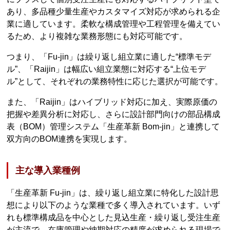
あり、多品種少量生産やカスタマイズ対応が求められる企
業に適しています。柔軟な構成管理や工程管理を備えてい
るため、より複雑な業務形態にも対応可能です。
つまり、「Fu-jin」は繰り返し組立業に適した“標準モデ
ル”、「Raijin」は幅広い組立業態に対応する“上位モデ
ル”として、それぞれの業務特性に応じた選択が可能です。
また、「Raijin」はハイブリッド対応に加え、実際原価の
把握や差異分析に対応し、さらに設計部門向けの部品構成
表（BOM）管理システム「生産革新 Bom-jin」と連携して
双方向のBOM連携を実現します。
主な導入業種例
「生産革新 Fu-jin」は、繰り返し組立業に特化した設計思
想により以下のような業種で多く導入されています。いず
れも標準構成品を中心とした見込生産・繰り返し受注生産
が主流で、在庫管理や納期対応の精度が求められる現場で