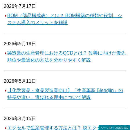
2026年7月17日
BOM（部品構成表）とは？ BOM構築の種類や役割、シ
ステム導入のメリットを解説
2026年5月19日
製造業の生産管理におけるQCDとは？ 改善に向けた優先
順位や最適化の方法を分かりやすく解説
2026年5月11日
【化学製品・食品製造業向け】「生産革新 Blendjin」の
特長や違い、選ばれる理由について解説
2026年4月15日
エクセルで生産管理する方法とは？ 脱エクセルで見えて
ページID：00300142