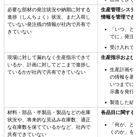
必要な部材の発注状況や納期に対する
生産管理システ
進捗（しんちょく）状況、まだ入荷し
情報を管理でき
ていない発注残の情報が社内で共有で
「いつ、ど
きていない
でに」発注
受け入れで
現場に対して漏れなく生産指示できて
生産指示および
いるか、計画に対してどこまで進捗し
生産計画や
ているかが社内で共有できていない
の情報を基
いつまでに
示書を発行
製造した結
材料・部品・半製品・製品などの在庫
各品目に関する
状況や、将来的な見込み在庫数、適正
「何が、ど
な在庫数を保てているかなど、社内で
くのか」を
共有できていない