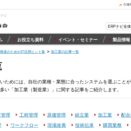
大塚
Pナビ
ム
お役立ち資料
イベント・セミナー
製品情報
X推進のためのIT活用ヒント集
加工業の記事一覧
覧
いためには、自社の業種・業態に合ったシステムを選ぶことが
多い「加工業（製造業）」に関する記事をご紹介します。
庫管理
工程管理
原価管理
組立業
加工業
配合
理
ワークフロー
現場改善
技術伝承
購買業務