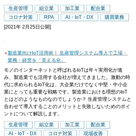
生産管理
組立業
加工業
配合業
コロナ対策
RPA
AI・IoT・DX
購買業務
[2021年 2月25日公開]
製造業向けIoT活用術！ 生産管理システム導入で工場・
業務・経営を「見える化」
モノのインターネットと呼ばれるIoTは年々実用化が進
み、製造業でも活用する会社が増えてきました。激動の時
代に求められるIoT化は、大企業だけでなく中堅・中小企
業にとっても重要な戦略です。製造業における理想のIoT
とはどのようなものなのでしょうか？ 生産管理システムと
合わせて導入することのメリットと失敗しないためのポイ
ントについて解説します。
生産管理
組立業
加工業
配合業
AI・IoT・DX
コロナ対策
現場改善