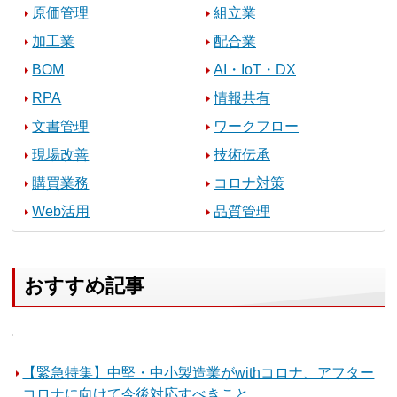
原価管理
組立業
加工業
配合業
BOM
AI・IoT・DX
RPA
情報共有
文書管理
ワークフロー
現場改善
技術伝承
購買業務
コロナ対策
Web活用
品質管理
おすすめ記事
【緊急特集】中堅・中小製造業がwithコロナ、アフター
コロナに向けて今後対応すべきこと