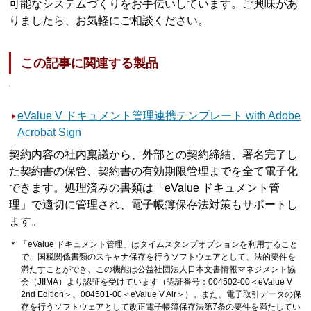
可能なシステムづくりをお手伝いしています。ご興味があ
りましたら、お気軽にご相談ください。
この記事に関連する製品
eValue V ドキュメント管理連携テンプレート with Adobe
Acrobat Sign
契約内容の社内稟議から、外部との契約締結、署名完了し
た契約書の保管、契約書の有効期限管理までを全て電子化
できます。処理済みの書類は「eValue ドキュメント管
理」で適切に管理され、電子帳簿保存法対策もサポートし
ます。
＊ 「eValue ドキュメント管理」はタイムスタンプオプションを利用すること
で、国税関係書類のスキャナ保存を行うソフトウェアとして、法的要件を
満たすことができ、この機能は公益社団法人日本文書情報マネジメント協
会（JIIMA）より認証を受けています（認証番号：004502-00＜eValue V
2nd Edition＞、004501-00＜eValue V Air＞）。また、電子取引データの保
存を行うソフトウェアとして改正電子帳簿保存法第7条の要件を満たしてい