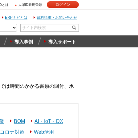
ログイン
IDとは
大塚ID新規登録
ERPナビとは
資料請求・お問い合わせ
導入事例
導入サポート
では時間のかかる書類の回付、承
業
BOM
AI・IoT・DX
コロナ対策
Web活用