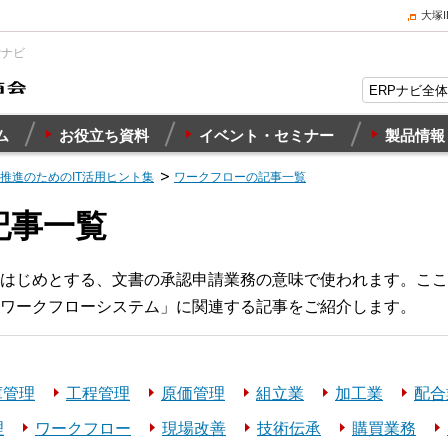
大塚
Pナビ
ム
お役立ち資料
イベント・セミナー
製品情報
X推進のためのIT活用ヒント集
ワークフローの記事一覧
記事一覧
はじめとする、文書の承認申請業務の意味で使われます。ここ
ワークフローシステム」に関連する記事をご紹介します。
庫管理
工程管理
原価管理
組立業
加工業
配合
理
ワークフロー
現場改善
技術伝承
購買業務