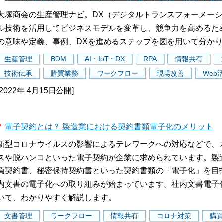
大塚商会の生産管理ナビ。DX（デジタルトランスフォーメー
ル技術を活用してビジネスモデルを変革し、競争力を高めるた
の意味や定義、事例、DXを進めるステップを図を用いて分か
生産管理
BOM
AI・IoT・DX
RPA
情報共有
技術伝承
購買業務
ワークフロー
現場改善
Web
[2022年 4月15日公開]
電子契約とは？ 製造業における契約書類電子化のメリット
新型コロナウイルスの影響によるテレワークへの対応などで、
スや脱ハンコといった電子契約が企業に求められています。製
負契約書、秘密保持契約書といった契約書類の「電子化」を目
内文書の電子化への取り組みが始まっています。社内文書電子
いて、わかりやすく解説します。
文書管理
ワークフロー
情報共有
コロナ対策
購