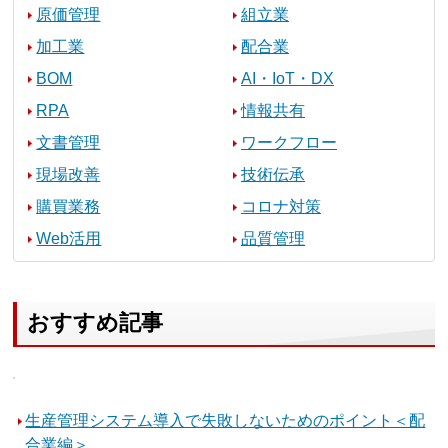
原価管理
組立業
加工業
配合業
BOM
AI・IoT・DX
RPA
情報共有
文書管理
ワークフロー
現場改善
技術伝承
購買業務
コロナ対策
Web活用
品質管理
おすすめ記事
生産管理システム導入で失敗しないためのポイント＜配
合業編＞