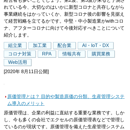
経営者も多いことでしょう。第2波、第3波が来ると予測さ
れている今、大切なのはいかに新型コロナと共存しながら
事業継続をはかっていくか、新型コロナ後の影響を見据え
て経営戦略を立てるかです。中堅・中小製造業がwithコロ
ナ、アフターコロナに向けて今後対応すべきことについて
紹介します。
組立業
加工業
配合業
AI・IoT・DX
コロナ対策
RPA
情報共有
購買業務
Web活用
[2020年 8月11日公開]
原価管理とは？ 目的や製造原価の分類、生産管理システ
ム導入のメリット
原価管理は、企業の利益に直結する重要な業務です。しか
し、今も多くの会社でエクセルの原価管理表などで管理し
ているのが現状です。原価管理を備えた生産管理システム