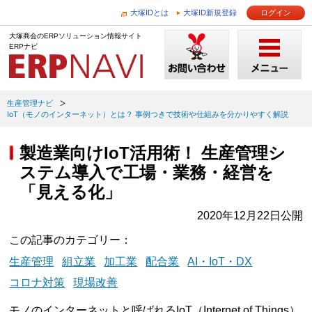
大塚IDとは
大塚ID新規登録
ログイン
大塚商会のERPソリューション情報サイト
ERPナビ
生産管理ナビ
IoT（モノのインターネット）とは？ 事例つきで技術や仕組みを分かりやすく解説
製造業向けIoT活用術！ 生産管理シ
ステム導入で工場・業務・経営を
「見える化」
2020年12月22日公開
この記事のカテゴリー
生産管理
組立業
加工業
配合業
AI・IoT・DX
コロナ対策
現場改善
モノのインターネットと呼ばれるIoT（Internet of Things）