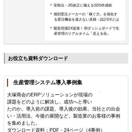
＊ 安衛法・JIS改正に備えるSDS作成術
＊ 個別受注メーカーの「稼ぐ力」を強化す
る受注機会を逃さない見積・設計DXとは
＊ 製造現場DX促進！ BIダッシュボードで生
産管理のリアルタイム「見える化」
お役立ち資料ダウンロード
生産管理システム導入事例集
大塚商会のERPソリューションが現場の
課題をどのように解決し、成功へと導い
たのか。導入前の課題、導入後の効果、当社との出会
い・活用法、今後の展開など、製造業のお客様の事例
を集めました。
ダウンロード資料：PDF・24ページ（4事例）