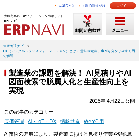
大塚IDとは
大塚ID新規登録
ログイン
大塚商会のERPソリューション情報サイト
ERPナビ
生産管理ナビ
DX（デジタルトランスフォーメーション）とは？ 意味や定義、事例を分かりやすく図
で解説
製造業の課題を解決！ AI見積りやAI
図面検索で脱属人化と生産性向上を
実現
2025年 4月22日公開
この記事のカテゴリー
原価管理
AI・IoT・DX
情報共有
Web活用
AI技術の進展により、製造業における見積り作業や類似図