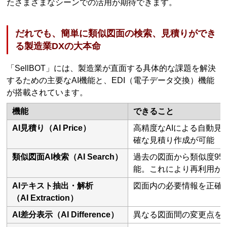
たさまざまなシーンでの活用が期待できます。
だれでも、簡単に類似図面の検索、見積りができ
る製造業DXの大本命
「SellBOT」には、製造業が直面する具体的な課題を解決
するための主要なAI機能と、EDI（電子データ交換）機能
が搭載されています。
機能
できること
AI見積り（AI Price）
高精度なAIによる自動
確な見積り作成が可能
類似図面AI検索（AI Search）
過去の図面から類似度9
能。これにより再利用が
AIテキスト抽出・解析
図面内の必要情報を正確
（AI Extraction）
AI差分表示（AI Difference）
異なる図面間の変更点を