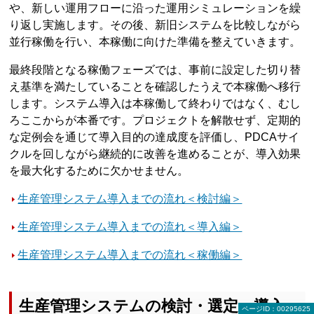
や、新しい運用フローに沿った運用シミュレーションを繰
り返し実施します。その後、新旧システムを比較しながら
並行稼働を行い、本稼働に向けた準備を整えていきます。
最終段階となる稼働フェーズでは、事前に設定した切り替
え基準を満たしていることを確認したうえで本稼働へ移行
します。システム導入は本稼働して終わりではなく、むし
ろここからが本番です。プロジェクトを解散せず、定期的
な定例会を通じて導入目的の達成度を評価し、PDCAサイ
クルを回しながら継続的に改善を進めることが、導入効果
を最大化するために欠かせません。
生産管理システム導入までの流れ＜検討編＞
生産管理システム導入までの流れ＜導入編＞
生産管理システム導入までの流れ＜稼働編＞
生産管理システムの検討・選定・導入
ページID：00295625