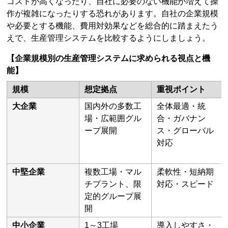
コストが高くなったり、自社に必要のない機能が増えて操
作が複雑になったりする恐れがあります。自社の企業規模
や必要とする機能、費用対効果などを総合的に踏まえたう
えで、生産管理システムを比較するようにしましょう。
【企業規模別の生産管理システムに求められる視点と機
能】
規模
想定拠点
重視ポイント
大企業
国内外の多数工
全体最適・統
場・広範囲グル
合・ガバナン
ープ展開
ス・グローバル
対応
中堅企業
複数工場・マル
柔軟性・短納期
チプラント、限
対応・スピード
定的グループ展
開
中小企業
1～3工場
導入しやすさ・