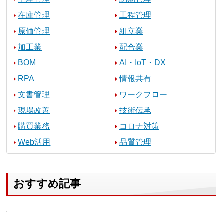
在庫管理
工程管理
原価管理
組立業
加工業
配合業
BOM
AI・IoT・DX
RPA
情報共有
文書管理
ワークフロー
現場改善
技術伝承
購買業務
コロナ対策
Web活用
品質管理
おすすめ記事