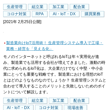
生産管理
組立業
加工業
配合業
コロナ対策
RPA
AI・IoT・DX
購買業務
[2021年 2月25日公開]
製造業向けIoT活用術！ 生産管理システム導入で工場・
業務・経営を「見える化」
モノのインターネットと呼ばれるIoTは年々実用化が進
み、製造業でも活用する会社が増えてきました。激動の時
代に求められるIoT化は、大企業だけでなく中堅・中小企
業にとっても重要な戦略です。製造業における理想のIoT
とはどのようなものなのでしょうか？ 生産管理システムと
合わせて導入することのメリットと失敗しないためのポイ
ントについて解説します。
生産管理
組立業
加工業
配合業
AI・IoT・DX
コロナ対策
現場改善