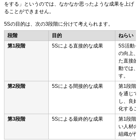
をする」というのでは、なかなか思ったような成果を上げ
ることができません。
5Sの目的は、次の3段階に分けて考えられます。
段階
目的
ねらい
第1段階
5Sによる直接的な成果
5S活動
の向上、
た直接的
動では、
す。
第2段階
5Sによる間接的な成果
第1段階
を通じて
し、良好
化するこ
第3段階
5Sによる最終的な成果
第1段階
い人材の
組織が作